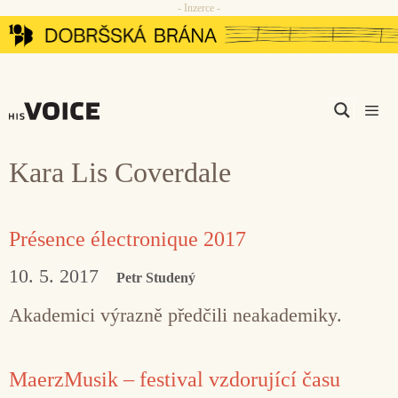
- Inzerce -
Přeskočit
na
obsah
Men
Kara Lis Coverdale
Présence électronique 2017
10. 5. 2017
Petr Studený
Akademici výrazně předčili neakademiky.
MaerzMusik – festival vzdorující času