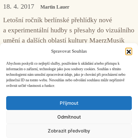
18. 4. 2017
Martin Lauer
Letošní ročník berlínské přehlídky nové
a experimentální hudby s přesahy do vizuálního
umění a dalších oblastí kultury MaerzMusik
s podtitulem Decolonizing Time si kladl mimo
Spravovat Souhlas
jiné za cíl vysvobodit čas ze sevření kauzálních
Abychom poskytli co nejlepší služby, používáme k ukládání a/nebo přístupu k
souvislostí dnešního světa.
informacím o zařízení, technologie jako jsou soubory cookies. Souhlas s těmito
technologiemi nám umožní zpracovávat údaje, jako je chování při procházení nebo
jedinečná ID na tomto webu. Nesouhlas nebo odvolání souhlasu může nepříznivě
ovlivnit určité vlastnosti a funkce.
Facebook
Bandcamp
Mail
Příjmout
Odmítnout
Zobrazit předvolby
ČASOPIS O JINÉ HUDBĚ | vydává
Hudební informační středisko
|