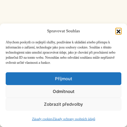
Spravovat Souhlas
ČASOPIS O JINÉ HUDBĚ | vydává
Hudební informační středisko
|
založeno 2001 | Kontaktujte nás:
info@hisvoice.cz
Abychom poskytli co nejlepší služby, používáme k ukládání a/nebo přístupu k
©2026 HISvoice – design a admin
Atelier Dokument
informacím o zařízení, technologie jako jsou soubory cookies. Souhlas s těmito
technologiemi nám umožní zpracovávat údaje, jako je chování při procházení nebo
jedinečná ID na tomto webu. Nesouhlas nebo odvolání souhlasu může nepříznivě
ovlivnit určité vlastnosti a funkce.
Příjmout
Odmítnout
Zobrazit předvolby
Zásady cookies
Zásady ochrany osobních údajů