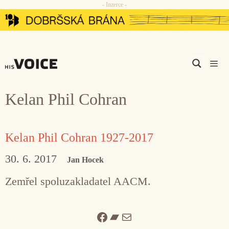
- Inzerce -
Přeskočit
na
obsah
Men
Kelan Phil Cohran
Kelan Phil Cohran 1927-2017
30. 6. 2017
Jan Hocek
Zemřel spoluzakladatel AACM.
Facebook
Bandcamp
Mail