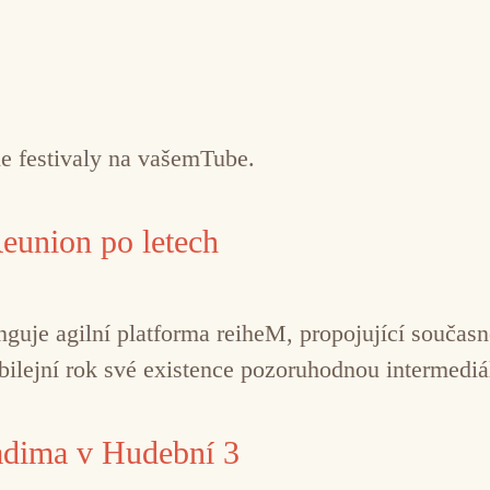
ne festivaly na vašemTube.
union po letech
nguje agilní platforma reiheM, propojující součas
ubilejní rok své existence pozoruhodnou intermedi
adima v Hudební 3