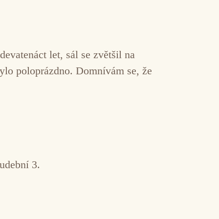
vatenáct let, sál se zvětšil na
a bylo poloprázdno. Domnívám se, že
udební 3.