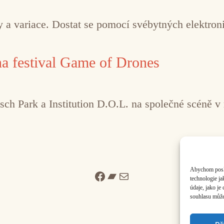
 a variace. Dostat se pomocí svébytných elektron
a festival Game of Drones
isch Park a Institution D.O.L. na společné scéně v
Abychom poskyt
Facebook
Bandcamp
Mail
technologie j
údaje, jako j
souhlasu může 