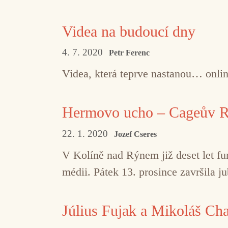
Videa na budoucí dny
4. 7. 2020
Petr Ferenc
Videa, která teprve nastanou… onli
Hermovo ucho – Cageův Re
22. 1. 2020
Jozef Cseres
V Kolíně nad Rýnem již deset let fu
médii. Pátek 13. prosince završila j
Július Fujak a Mikoláš Ch