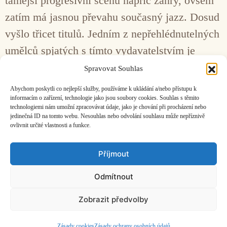
tamější progresivní scénu napříč žánry, ovšem
zatím má jasnou převahu současný jazz. Dosud
vyšlo třicet titulů. Jedním z nepřehlédnutelných
umělců spjatých s tímto vydavatelstvím je
trumpetista Emil Miszk. Ten se za poslední rok
Spravovat Souhlas
prezentoval třemi pozoruhodnými alby
Abychom poskytli co nejlepší služby, používáme k ukládání a/nebo přístupu k
v různých uskupeních.
informacím o zařízení, technologie jako jsou soubory cookies. Souhlas s těmito
technologiemi nám umožní zpracovávat údaje, jako je chování při procházení nebo
jedinečná ID na tomto webu. Nesouhlas nebo odvolání souhlasu může nepříznivě
ovlivnit určité vlastnosti a funkce.
Facebook
Bandcamp
Mail
Příjmout
Odmítnout
Zobrazit předvolby
ČASOPIS O JINÉ HUDBĚ | vydává
Hudební informační středisko
|
založeno 2001 | Kontaktujte nás:
info@hisvoice.cz
©2026 HISvoice – design a admin
Atelier Dokument
Zásady cookies
Zásady ochrany osobních údajů