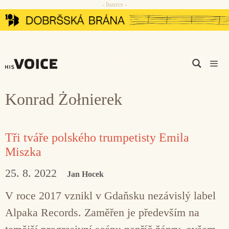
- Inzerce -
Přeskočit
na
obsah
Men
Konrad Żołnierek
Tři tváře polského trumpetisty Emila
Miszka
25. 8. 2022
Jan Hocek
V roce 2017 vznikl v Gdaňsku nezávislý label
Alpaka Records. Zaměřen je především na