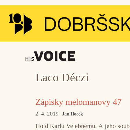
Přeskočit
na
obsah
Laco Déczi
Zápisky melomanovy 47
2. 4. 2019
Jan Hocek
Hold Karlu Velebnému. A jeho soubor