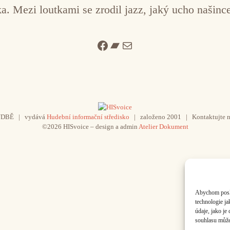
ka. Mezi loutkami se zrodil jazz, jaký ucho našin
Facebook
Bandcamp
Mail
UDBĚ | vydává
Hudební informační středisko
| založeno 2001 | Kontaktujte n
©2026 HISvoice – design a admin
Atelier Dokument
Abychom poskyt
technologie j
údaje, jako j
souhlasu může 