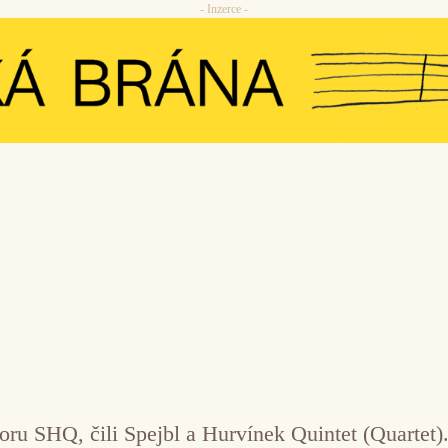
- Inzerce -
u SHQ, čili Spejbl a Hurvínek Quintet (Quartet).