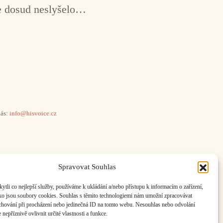
ce dosud neslyšelo…
ás:
info@hisvoice.cz
Spravovat Souhlas
li co nejlepší služby, používáme k ukládání a/nebo přístupu k informacím o zařízení,
ako jsou soubory cookies. Souhlas s těmito technologiemi nám umožní zpracovávat
e chování při procházení nebo jedinečná ID na tomto webu. Nesouhlas nebo odvolání
nepříznivě ovlivnit určité vlastnosti a funkce.