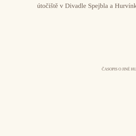
útočiště v Divadle Spejbla a Hurvín
ČASOPIS O JINÉ H