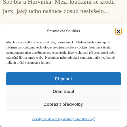
Spejbla a Hurvínka. Mezi loutkami se zrodil
jazz, jaký ucho našince dosud neslyšelo…
Facebook
Bandcamp
Mail
Spravovat Souhlas
Abychom poskytli co nejlepší služby, používáme k ukládání a/nebo přístupu k
informacím o zařízení, technologie jako jsou soubory cookies. Souhlas s těmito
technologiemi nám umožní zpracovávat údaje, jako je chování při procházení nebo
jedinečná ID na tomto webu. Nesouhlas nebo odvolání souhlasu může nepříznivě
ovlivnit určité vlastnosti a funkce.
ČASOPIS O JINÉ HUDBĚ | vydává
Hudební informační středisko
|
založeno 2001 | Kontaktujte nás:
info@hisvoice.cz
Příjmout
©2026 HISvoice – design a admin
Atelier Dokument
Odmítnout
Zobrazit předvolby
Zásady cookies
Zásady ochrany osobních údajů