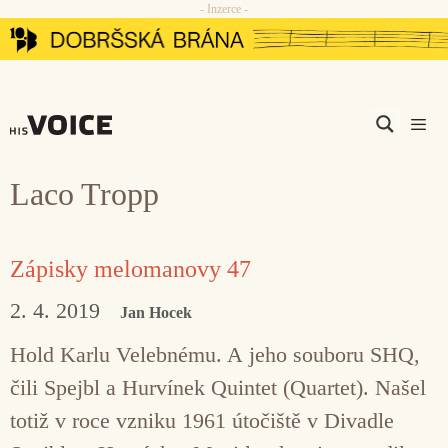
- Inzerce -
Přeskočit
na
obsah
Men
Laco Tropp
Zápisky melomanovy 47
2. 4. 2019
Jan Hocek
Hold Karlu Velebnému. A jeho souboru SHQ,
čili Spejbl a Hurvínek Quintet (Quartet). Našel
totiž v roce vzniku 1961 útočiště v Divadle