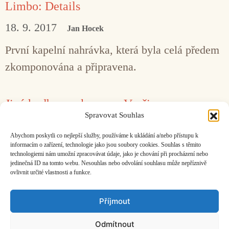
Limbo: Details
18. 9. 2017
Jan Hocek
První kapelní nahrávka, která byla celá předem
zkomponována a připravena.
Jiná hudba pro kocoura Vavřince
Spravovat Souhlas
19. 5. 2017
Redakce
Abychom poskytli co nejlepší služby, používáme k ukládání a/nebo přístupu k
Kocourovi je padesát, slavíme!
informacím o zařízení, technologie jako jsou soubory cookies. Souhlas s těmito
technologiemi nám umožní zpracovávat údaje, jako je chování při procházení nebo
jedinečná ID na tomto webu. Nesouhlas nebo odvolání souhlasu může nepříznivě
ovlivnit určité vlastnosti a funkce.
Facebook
Bandcamp
Mail
Příjmout
Odmítnout