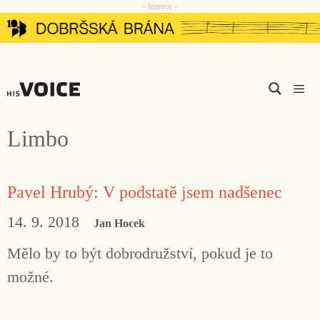
- Inzerce -
Přeskočit
na
obsah
Men
Limbo
Pavel Hrubý: V podstatě jsem nadšenec
14. 9. 2018
Jan Hocek
Mělo by to být dobrodružství, pokud je to
možné.