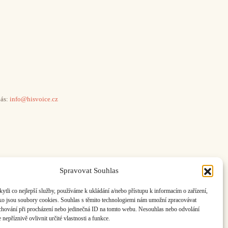
ás:
info@hisvoice.cz
Spravovat Souhlas
li co nejlepší služby, používáme k ukládání a/nebo přístupu k informacím o zařízení,
ako jsou soubory cookies. Souhlas s těmito technologiemi nám umožní zpracovávat
e chování při procházení nebo jedinečná ID na tomto webu. Nesouhlas nebo odvolání
nepříznivě ovlivnit určité vlastnosti a funkce.