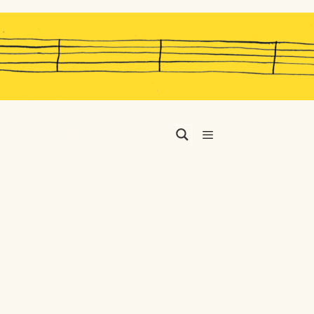
Menu
…