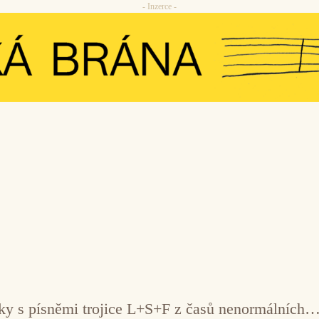
- Inzerce -
tky s písněmi trojice L+S+F z časů nenormálních