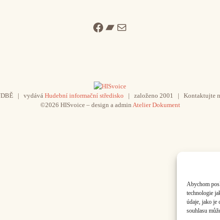
Facebook
Bandcamp
Mail
UDBĚ | vydává
Hudební informační středisko
| založeno 2001 | Kontaktujte n
©2026 HISvoice – design a admin
Atelier Dokument
Abychom poskyt
technologie j
údaje, jako j
souhlasu může 