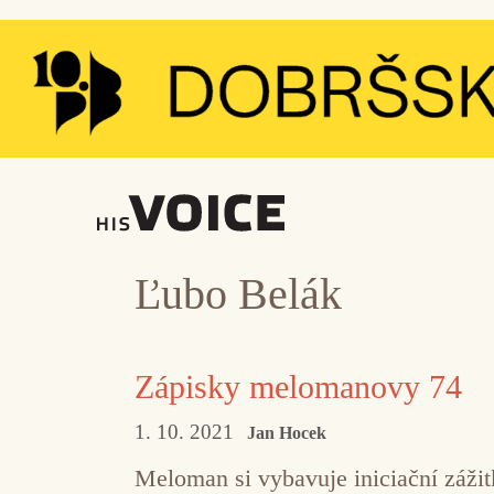
Přeskočit
na
obsah
Ľubo Belák
Zápisky melomanovy 74
1. 10. 2021
Jan Hocek
Meloman si vybavuje iniciační záži