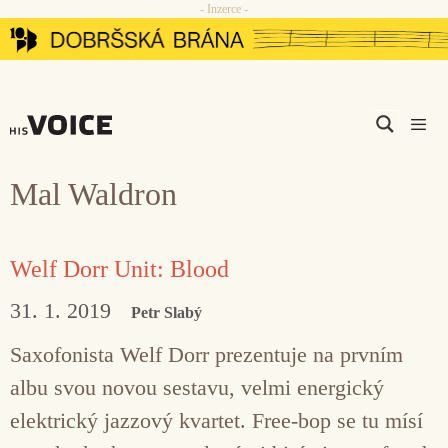
- Inzerce -
Přeskočit
na
obsah
Men
Mal Waldron
Welf Dorr Unit: Blood
31. 1. 2019
Petr Slabý
Saxofonista Welf Dorr prezentuje na prvním
albu svou novou sestavu, velmi energický
elektrický jazzový kvartet. Free-bop se tu mísí