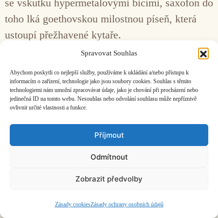
se vskutku hypermetalovými bicími, saxofon do
toho lká goethovskou milostnou píseň, která
ustoupí přežhavené kytaře.
Spravovat Souhlas
Facebook
Bandcamp
Mail
Abychom poskytli co nejlepší služby, používáme k ukládání a/nebo přístupu k
informacím o zařízení, technologie jako jsou soubory cookies. Souhlas s těmito
technologiemi nám umožní zpracovávat údaje, jako je chování při procházení nebo
jedinečná ID na tomto webu. Nesouhlas nebo odvolání souhlasu může nepříznivě
ovlivnit určité vlastnosti a funkce.
Příjmout
ČASOPIS O JINÉ HUDBĚ | vydává
Hudební informační středisko
|
založeno 2001 | Kontaktujte nás:
info@hisvoice.cz
©2026 HISvoice – design a admin
Atelier Dokument
Odmítnout
Zobrazit předvolby
Zásady cookies
Zásady ochrany osobních údajů