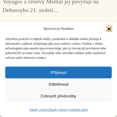
Voyages a čerstvý Mistral jej povyšují na
Debussyho 21. století…
Facebook
Bandcamp
Mail
Spravovat Souhlas
Abychom poskytli co nejlepší služby, používáme k ukládání a/nebo přístupu k
informacím o zařízení, technologie jako jsou soubory cookies. Souhlas s těmito
technologiemi nám umožní zpracovávat údaje, jako je chování při procházení nebo
jedinečná ID na tomto webu. Nesouhlas nebo odvolání souhlasu může nepříznivě
ovlivnit určité vlastnosti a funkce.
ČASOPIS O JINÉ HUDBĚ | vydává
Hudební informační středisko
|
založeno 2001 | Kontaktujte nás:
info@hisvoice.cz
Příjmout
©2026 HISvoice – design a admin
Atelier Dokument
Odmítnout
Zobrazit předvolby
Zásady cookies
Zásady ochrany osobních údajů