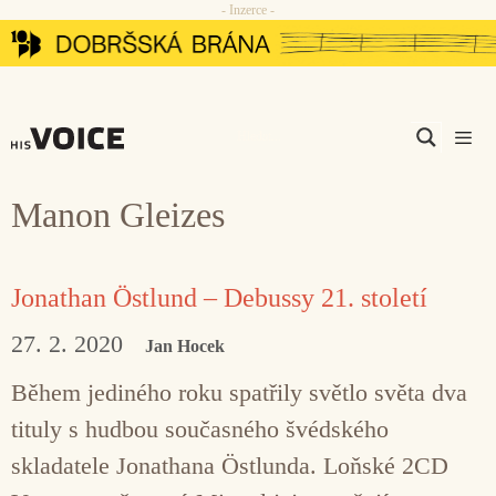
- Inzerce -
Přeskočit
na
obsah
Men
Manon Gleizes
Jonathan Östlund – Debussy 21. století
27. 2. 2020
Jan Hocek
Během jediného roku spatřily světlo světa dva
tituly s hudbou současného švédského
skladatele Jonathana Östlunda. Loňské 2CD