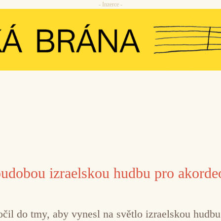
- Inzerce -
oudobou izraelskou hudbu pro akorde
očil do tmy, aby vynesl na světlo izraelskou hudb