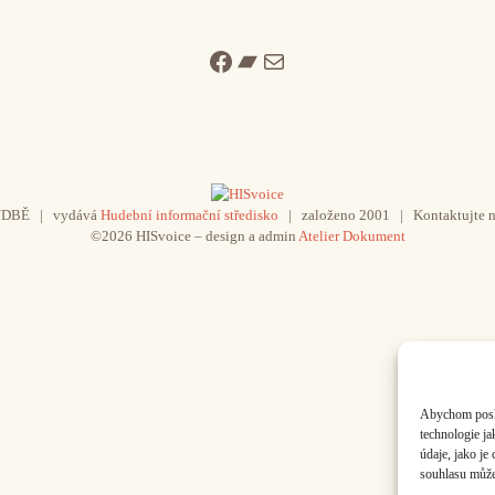
Facebook
Bandcamp
Mail
UDBĚ | vydává
Hudební informační středisko
| založeno 2001 | Kontaktujte n
©2026 HISvoice – design a admin
Atelier Dokument
Abychom poskyt
technologie j
údaje, jako j
souhlasu může 