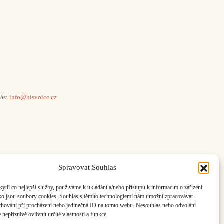
ás:
info@hisvoice.cz
Spravovat Souhlas
li co nejlepší služby, používáme k ukládání a/nebo přístupu k informacím o zařízení,
ako jsou soubory cookies. Souhlas s těmito technologiemi nám umožní zpracovávat
e chování při procházení nebo jedinečná ID na tomto webu. Nesouhlas nebo odvolání
nepříznivě ovlivnit určité vlastnosti a funkce.