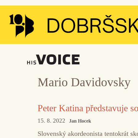
Přeskočit
na
obsah
Mario Davidovsky
Peter Katina představuje s
15. 8. 2022
Jan Hocek
Slovenský akordeonista tentokrát sk