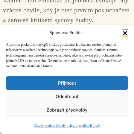
Vajóvi. Titul Pamiatke môjho otca evokuje ony
vzácné chvíle, kdy je otec prvním posluchačem
a zároveň kritikem synovy hudby.
Spravovat Souhlas
Facebook
Bandcamp
Mail
Abychom poskytli co nejlepší služby, používáme k ukládání a/nebo přístupu k
informacím o zařízení, technologie jako jsou soubory cookies. Souhlas s těmito
technologiemi nám umožní zpracovávat údaje, jako je chování při procházení nebo
jedinečná ID na tomto webu. Nesouhlas nebo odvolání souhlasu může nepříznivě
ovlivnit určité vlastnosti a funkce.
ČASOPIS O JINÉ HUDBĚ | vydává
Hudební informační středisko
|
Příjmout
založeno 2001 | Kontaktujte nás:
info@hisvoice.cz
©2026 HISvoice – design a admin
Atelier Dokument
Odmítnout
Zobrazit předvolby
Zásady cookies
Zásady ochrany osobních údajů