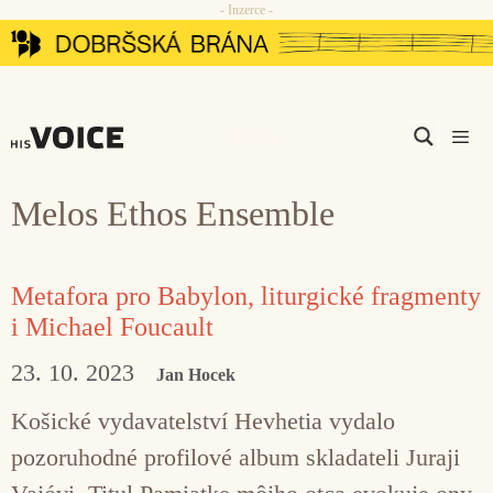
- Inzerce -
Přeskočit
na
obsah
Men
Melos Ethos Ensemble
Metafora pro Babylon, liturgické fragmenty
i Michael Foucault
23. 10. 2023
Jan Hocek
Košické vydavatelství Hevhetia vydalo
pozoruhodné profilové album skladateli Juraji