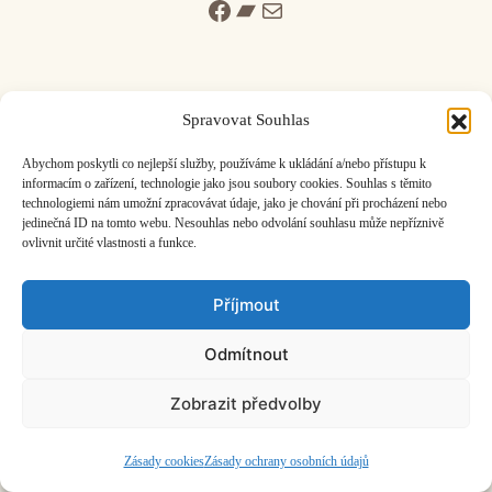
Facebook
Bandcamp
Mail
Spravovat Souhlas
ČASOPIS O JINÉ HUDBĚ | vydává
Hudební informační středisko
|
Abychom poskytli co nejlepší služby, používáme k ukládání a/nebo přístupu k
založeno 2001 | Kontaktujte nás:
info@hisvoice.cz
informacím o zařízení, technologie jako jsou soubory cookies. Souhlas s těmito
technologiemi nám umožní zpracovávat údaje, jako je chování při procházení nebo
©2026 HISvoice – design a admin
Atelier Dokument
jedinečná ID na tomto webu. Nesouhlas nebo odvolání souhlasu může nepříznivě
ovlivnit určité vlastnosti a funkce.
Příjmout
Odmítnout
Zobrazit předvolby
Zásady cookies
Zásady ochrany osobních údajů