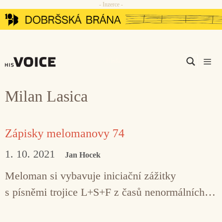
- Inzerce -
Přeskočit
na
obsah
Men
Milan Lasica
Zápisky melomanovy 74
1. 10. 2021
Jan Hocek
Meloman si vybavuje iniciační zážitky
s písněmi trojice L+S+F z časů nenormálních…