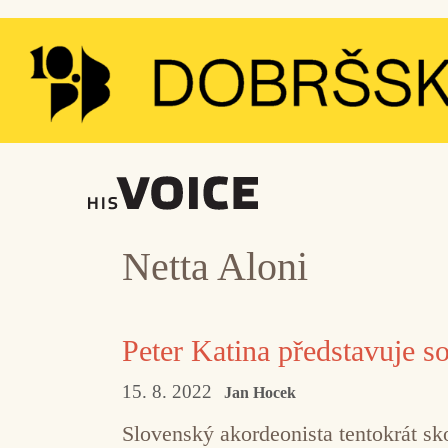
Přeskočit
na
obsah
Netta Aloni
Peter Katina představuje s
15. 8. 2022
Jan Hocek
Slovenský akordeonista tentokrát sk