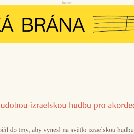
- Inzerce -
oudobou izraelskou hudbu pro akorde
očil do tmy, aby vynesl na světlo izraelskou hudb