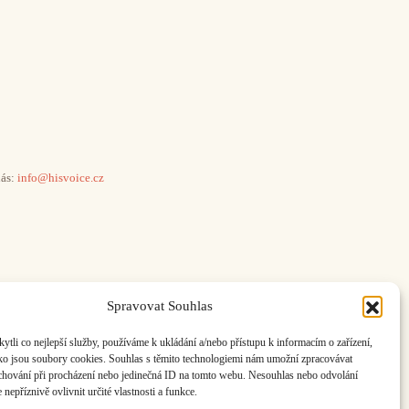
ás:
info@hisvoice.cz
Spravovat Souhlas
li co nejlepší služby, používáme k ukládání a/nebo přístupu k informacím o zařízení,
ako jsou soubory cookies. Souhlas s těmito technologiemi nám umožní zpracovávat
e chování při procházení nebo jedinečná ID na tomto webu. Nesouhlas nebo odvolání
nepříznivě ovlivnit určité vlastnosti a funkce.