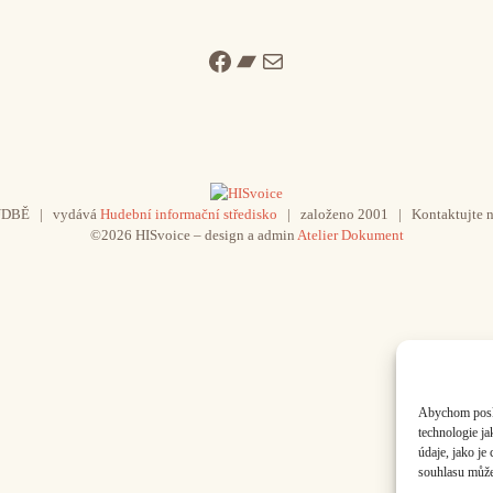
Facebook
Bandcamp
Mail
UDBĚ | vydává
Hudební informační středisko
| založeno 2001 | Kontaktujte n
©2026 HISvoice – design a admin
Atelier Dokument
Abychom poskyt
technologie j
údaje, jako j
souhlasu může 