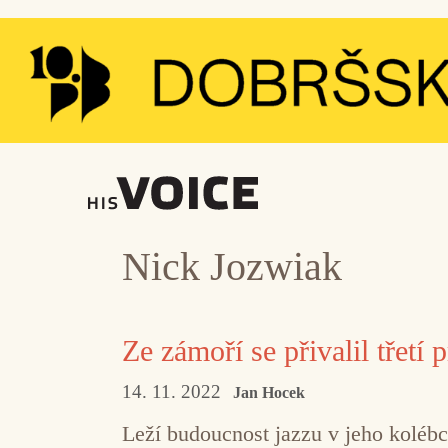
Přeskočit
na
obsah
Nick Jozwiak
Ze zámoří se přivalil třetí 
14. 11. 2022
Jan Hocek
Leží budoucnost jazzu v jeho koléb