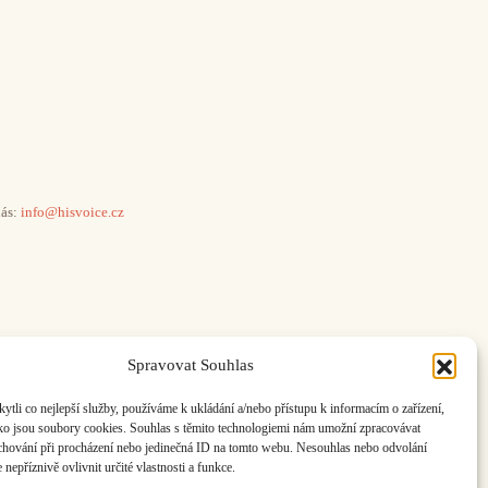
ás:
info@hisvoice.cz
Spravovat Souhlas
li co nejlepší služby, používáme k ukládání a/nebo přístupu k informacím o zařízení,
ako jsou soubory cookies. Souhlas s těmito technologiemi nám umožní zpracovávat
e chování při procházení nebo jedinečná ID na tomto webu. Nesouhlas nebo odvolání
nepříznivě ovlivnit určité vlastnosti a funkce.