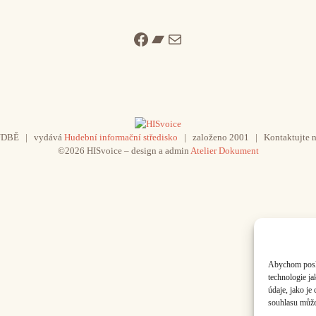
Facebook
Bandcamp
Mail
UDBĚ | vydává
Hudební informační středisko
| založeno 2001 | Kontaktujte n
©2026 HISvoice – design a admin
Atelier Dokument
Abychom poskyt
technologie j
údaje, jako j
souhlasu může 