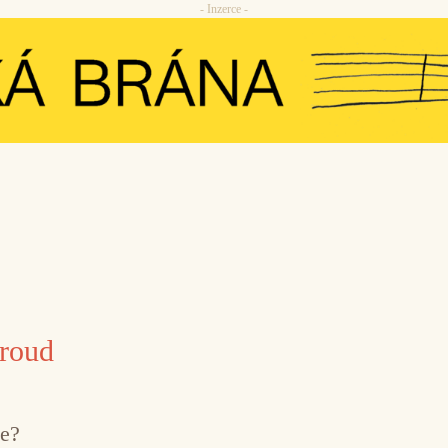
- Inzerce -
proud
ce?