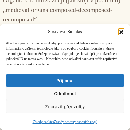
Organic Creatures znějí (jak stojí v podtitulu)
„medieval organs composed-decomposed-
recomposed“…
Spravovat Souhlas
Facebook
Bandcamp
Mail
Abychom poskytli co nejlepší služby, používáme k ukládání a/nebo přístupu k
informacím o zařízení, technologie jako jsou soubory cookies. Souhlas s těmito
technologiemi nám umožní zpracovávat údaje, jako je chování při procházení nebo
jedinečná ID na tomto webu. Nesouhlas nebo odvolání souhlasu může nepříznivě
ovlivnit určité vlastnosti a funkce.
ČASOPIS O JINÉ HUDBĚ | vydává
Hudební informační středisko
|
Příjmout
založeno 2001 | Kontaktujte nás:
info@hisvoice.cz
©2026 HISvoice – design a admin
Atelier Dokument
Odmítnout
Zobrazit předvolby
Zásady cookies
Zásady ochrany osobních údajů