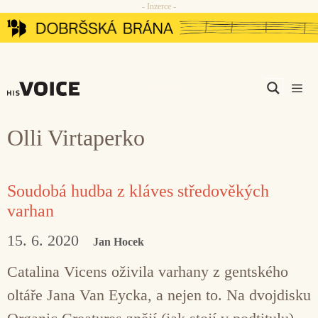
- Inzerce -
Přeskočit
na
obsah
Men
Olli Virtaperko
Soudobá hudba z kláves středověkých
varhan
15. 6. 2020
Jan Hocek
Catalina Vicens oživila varhany z gentského
oltáře Jana Van Eycka, a nejen to. Na dvojdisku