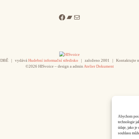
Facebook
Bandcamp
Mail
UDBĚ | vydává
Hudební informační středisko
| založeno 2001 | Kontaktujte n
©2026 HISvoice – design a admin
Atelier Dokument
Abychom poskyt
technologie j
údaje, jako j
souhlasu může 