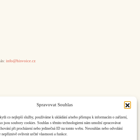
ás:
info@hisvoice.cz
Spravovat Souhlas
li co nejlepší služby, používáme k ukládání a/nebo přístupu k informacím o zařízení,
ako jsou soubory cookies. Souhlas s těmito technologiemi nám umožní zpracovávat
e chování při procházení nebo jedinečná ID na tomto webu. Nesouhlas nebo odvolání
nepříznivě ovlivnit určité vlastnosti a funkce.