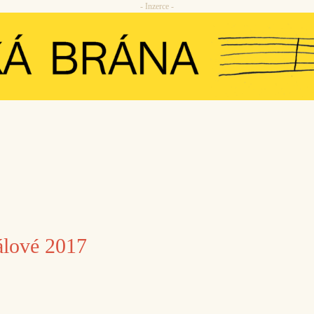
- Inzerce -
álové 2017