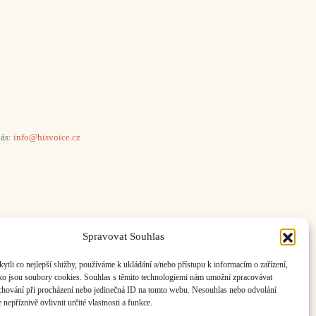
ás:
info@hisvoice.cz
Spravovat Souhlas
li co nejlepší služby, používáme k ukládání a/nebo přístupu k informacím o zařízení,
ako jsou soubory cookies. Souhlas s těmito technologiemi nám umožní zpracovávat
e chování při procházení nebo jedinečná ID na tomto webu. Nesouhlas nebo odvolání
nepříznivě ovlivnit určité vlastnosti a funkce.