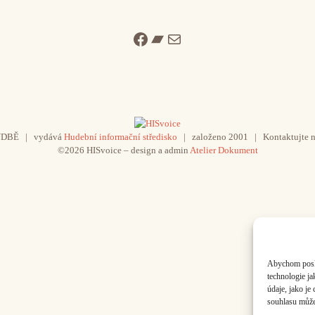
Facebook
Bandcamp
Mail
UDBĚ | vydává
Hudební informační středisko
| založeno 2001 | Kontaktujte n
©2026 HISvoice – design a admin
Atelier Dokument
Abychom poskyt
technologie j
údaje, jako j
souhlasu může 