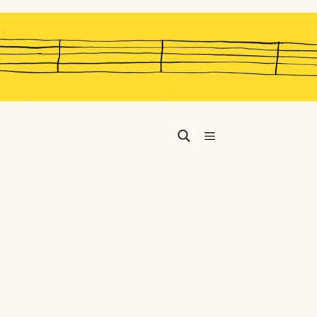
Menu
…