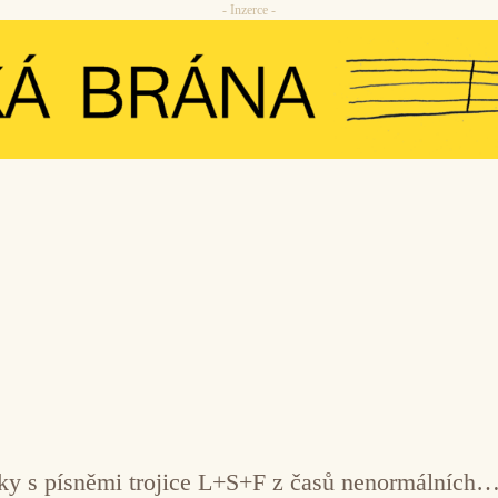
- Inzerce -
tky s písněmi trojice L+S+F z časů nenormálních