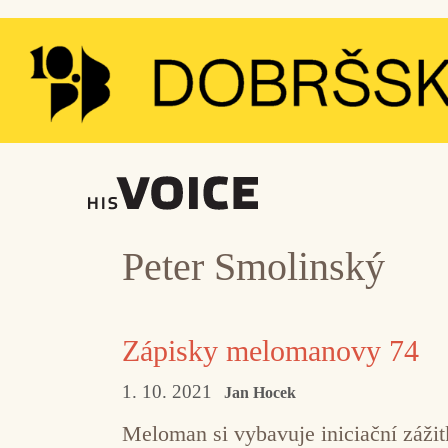
Přeskočit
na
obsah
Peter Smolinský
Zápisky melomanovy 74
1. 10. 2021
Jan Hocek
Meloman si vybavuje iniciační záži