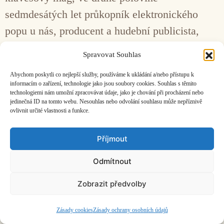
sedmdesátých let průkopník elektronického
popu u nás, producent a hudební publicista,
žijící od roku 1981 v Anglii, vzpomíná ve
Spravovat Souhlas
zbrusu nových memoárech i v rozhovoru.
Abychom poskytli co nejlepší služby, používáme k ukládání a/nebo přístupu k
informacím o zařízení, technologie jako jsou soubory cookies. Souhlas s těmito
technologiemi nám umožní zpracovávat údaje, jako je chování při procházení nebo
Facebook
Bandcamp
Mail
jedinečná ID na tomto webu. Nesouhlas nebo odvolání souhlasu může nepříznivě
ovlivnit určité vlastnosti a funkce.
Příjmout
Odmítnout
ČASOPIS O JINÉ HUDBĚ | vydává
Hudební informační středisko
|
založeno 2001 | Kontaktujte nás:
info@hisvoice.cz
Zobrazit předvolby
©2026 HISvoice – design a admin
Atelier Dokument
Zásady cookies
Zásady ochrany osobních údajů