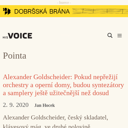
- Inzerce -
Přeskočit
na
obsah
Men
Pointa
Alexander Goldscheider: Pokud nepřežijí
orchestry a operní domy, budou syntezátory
a samplery ještě užitečnější než dosud
2. 9. 2020
Jan Hocek
Alexander Goldscheider, český skladatel,
klávesový mág, ve druhé polovině