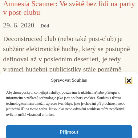
Amnesia Scanner: Ve světě bez lidí na party
v post-clubu
29. 6. 2020
Dód
Deconstructed club (nebo také post-club) je
subžánr elektronické hudby, který se postupně
definoval až v posledním desetiletí, je tedy
v rámci hudební publicistiky stále poměrně
neprobádanou vodou. Jeho aktuální podobu
Spravovat Souhlas
shrnuje též čerstvá nahrávka finského dua
Abychom poskytli co nejlepší služby, používáme k ukládání a/nebo přístupu k
Amnesia Scanner.
informacím o zařízení, technologie jako jsou soubory cookies. Souhlas s těmito
technologiemi nám umožní zpracovávat údaje, jako je chování při procházení nebo
jedinečná ID na tomto webu. Nesouhlas nebo odvolání souhlasu může nepříznivě
ovlivnit určité vlastnosti a funkce.
Facebook
Bandcamp
Mail
Příjmout