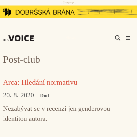
- Inzerce -
Přeskočit
na
obsah
Men
Post-club
Arca: Hledání normativu
20. 8. 2020
Dód
Nezabývat se v recenzi jen genderovou
identitou autora.