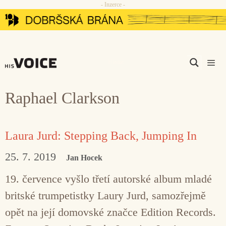
- Inzerce -
Přeskočit
na
obsah
Men
Raphael Clarkson
Laura Jurd: Stepping Back, Jumping In
25. 7. 2019
Jan Hocek
19. července vyšlo třetí autorské album mladé
britské trumpetistky Laury Jurd, samozřejmě
opět na její domovské značce Edition Records.