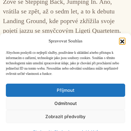
Zove se Stepping Back, Jumping In. Ano,
vrátila se zpět, až o sedm let, a to k debutu
Landing Ground, kde poprvé zkřížila svoje
pojetí jazzu se smyčcovým Ligeti Quartetem.
Ovšem na novince do onoho „třetího proudu“
Spravovat Souhlas
přímo skočila… Tentokrát se obklopila čtrnácti
Abychom poskytli co nejlepší služby, používáme k ukládání a/nebo přístupu k
hudebníky. Kromě …
Číst více…
informacím o zařízení, technologie jako jsou soubory cookies. Souhlas s těmito
technologiemi nám umožní zpracovávat údaje, jako je chování při procházení nebo
jedinečná ID na tomto webu. Nesouhlas nebo odvolání souhlasu může nepříznivě
ovlivnit určité vlastnosti a funkce.
Facebook
Bandcamp
Mail
Příjmout
Odmítnout
Zobrazit předvolby
ČASOPIS O JINÉ HUDBĚ | vydává
Hudební informační středisko
|
založeno 2001 | Kontaktujte nás:
info@hisvoice.cz