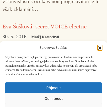
v souvislosti s očekávanou progresivitou je to
však zklamání…
Eva Šušková: secret VOICE electric
30. 5. 2016
Matěj Kratochvíl
…nad koláží scratchované orchestrální hudby
Spravovat Souhlas
a syntezátoru přednáší poněkud krutý příběh
Abychom poskytli co nejlepší služby, používáme k ukládání a/nebo přístupu k
z biblické Sodomy.
informacím o zařízení, technologie jako jsou soubory cookies. Souhlas s těmito
technologiemi nám umožní zpracovávat údaje, jako je chování při procházení nebo
jedinečná ID na tomto webu. Nesouhlas nebo odvolání souhlasu může nepříznivě
ovlivnit určité vlastnosti a funkce.
Facebook
Bandcamp
Mail
Příjmout
Odmítnout