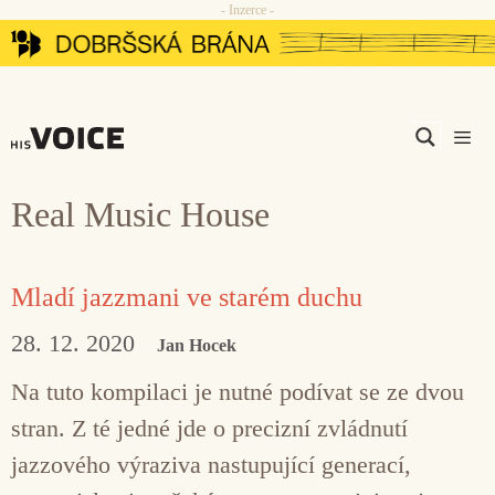
- Inzerce -
Přeskočit
na
obsah
Men
Real Music House
Mladí jazzmani ve starém duchu
28. 12. 2020
Jan Hocek
Na tuto kompilaci je nutné podívat se ze dvou
stran. Z té jedné jde o precizní zvládnutí
jazzového výraziva nastupující generací,