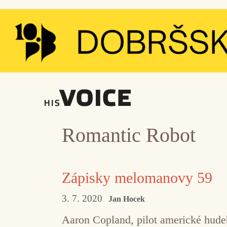
Přeskočit
na
obsah
Romantic Robot
Zápisky melomanovy 59
3. 7. 2020
Jan Hocek
Aaron Copland, pilot americké hudeb