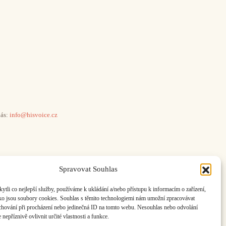
ás:
info@hisvoice.cz
Spravovat Souhlas
li co nejlepší služby, používáme k ukládání a/nebo přístupu k informacím o zařízení,
ako jsou soubory cookies. Souhlas s těmito technologiemi nám umožní zpracovávat
e chování při procházení nebo jedinečná ID na tomto webu. Nesouhlas nebo odvolání
nepříznivě ovlivnit určité vlastnosti a funkce.