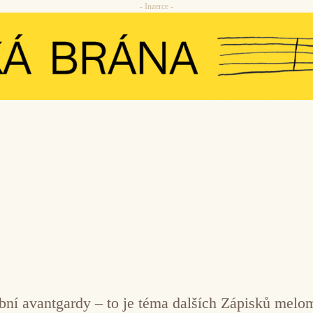
- Inzerce -
ní avantgardy – to je téma dalších Zápisků melom