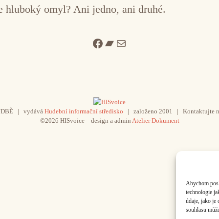
 hluboký omyl? Ani jedno, ani druhé.
Facebook
Bandcamp
Mail
UDBĚ | vydává
Hudební informační středisko
| založeno 2001 | Kontaktujte n
©2026 HISvoice – design a admin
Atelier Dokument
Abychom poskyt
technologie j
údaje, jako j
souhlasu může 