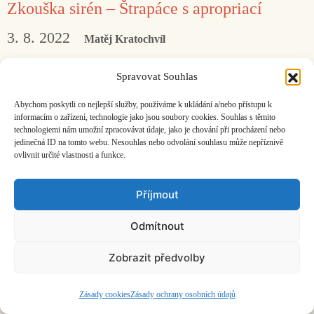
Zkouška sirén – Štrapáce s apropriací
3. 8. 2022
Matěj Kratochvíl
Kdo má nárok na reggae a tibetské mísy?
Spravovat Souhlas
Abychom poskytli co nejlepší služby, používáme k ukládání a/nebo přístupu k
Facebook
Bandcamp
Mail
informacím o zařízení, technologie jako jsou soubory cookies. Souhlas s těmito
technologiemi nám umožní zpracovávat údaje, jako je chování při procházení nebo
jedinečná ID na tomto webu. Nesouhlas nebo odvolání souhlasu může nepříznivě
ovlivnit určité vlastnosti a funkce.
Příjmout
ČASOPIS O JINÉ HUDBĚ | vydává
Hudební informační středisko
|
Odmítnout
založeno 2001 | Kontaktujte nás:
info@hisvoice.cz
©2026 HISvoice – design a admin
Atelier Dokument
Zobrazit předvolby
Zásady cookies
Zásady ochrany osobních údajů