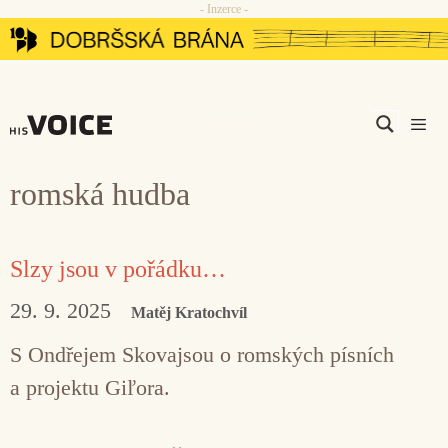
- Inzerce -
Přeskočit
na
obsah
Men
romská hudba
Slzy jsou v pořádku…
29. 9. 2025
Matěj Kratochvíl
S Ondřejem Skovajsou o romských písních
a projektu Giľora.