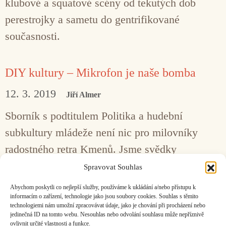
klubové a squatové scény od tekutých dob
perestrojky a sametu do gentrifikované
současnosti.
DIY kultury – Mikrofon je naše bomba
12. 3. 2019
Jiří Almer
Sborník s podtitulem Politika a hudební
subkultury mládeže není nic pro milovníky
radostného retra Kmenů. Jsme svědky
„vyhasínání významu hudebních subkultur
Spravovat Souhlas
mládeže v souvislosti s politikou končícího
Abychom poskytli co nejlepší služby, používáme k ukládání a/nebo přístupu k
postsocialismu?“
informacím o zařízení, technologie jako jsou soubory cookies. Souhlas s těmito
technologiemi nám umožní zpracovávat údaje, jako je chování při procházení nebo
jedinečná ID na tomto webu. Nesouhlas nebo odvolání souhlasu může nepříznivě
ovlivnit určité vlastnosti a funkce.