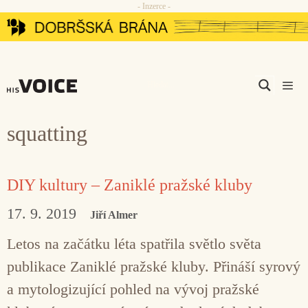
- Inzerce -
Přeskočit
na
obsah
Men
squatting
DIY kultury – Zaniklé pražské kluby
17. 9. 2019
Jiří Almer
Letos na začátku léta spatřila světlo světa
publikace Zaniklé pražské kluby. Přináší syrový
a mytologizující pohled na vývoj pražské