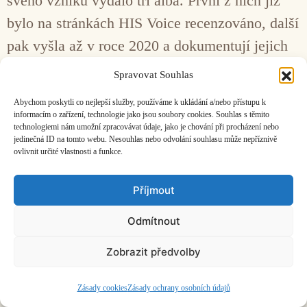
svého vzniku vydalo tři alba. První z nich již
bylo na stránkách HIS Voice recenzováno, další
pak vyšla až v roce 2020 a dokumentují jejich
někdejší fascinaci dada i zcela aktuální
Spravovat Souhlas
obsazení.
Abychom poskytli co nejlepší služby, používáme k ukládání a/nebo přístupu k
informacím o zařízení, technologie jako jsou soubory cookies. Souhlas s těmito
technologiemi nám umožní zpracovávat údaje, jako je chování při procházení nebo
Facebook
Bandcamp
Mail
jedinečná ID na tomto webu. Nesouhlas nebo odvolání souhlasu může nepříznivě
ovlivnit určité vlastnosti a funkce.
Příjmout
Odmítnout
ČASOPIS O JINÉ HUDBĚ | vydává
Hudební informační středisko
|
založeno 2001 | Kontaktujte nás:
info@hisvoice.cz
Zobrazit předvolby
©2026 HISvoice – design a admin
Atelier Dokument
Zásady cookies
Zásady ochrany osobních údajů