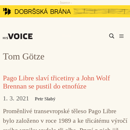
- Inzerce -
Přeskočit
na
obsah
Men
Tom Götze
Pago Libre slaví třicetiny a John Wolf
Brennan se pustil do etnofúze
1. 3. 2021
Petr Slabý
Proměnlivé transevropské těleso Pago Libre
bylo založeno v roce 1989 a ke třicátému výročí