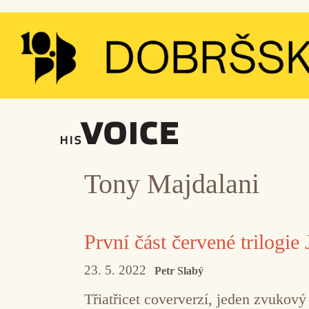
Přeskočit
na
obsah
Tony Majdalani
První část červené trilogi
23. 5. 2022
Petr Slabý
Třiatřicet coververzí, jeden zvukov