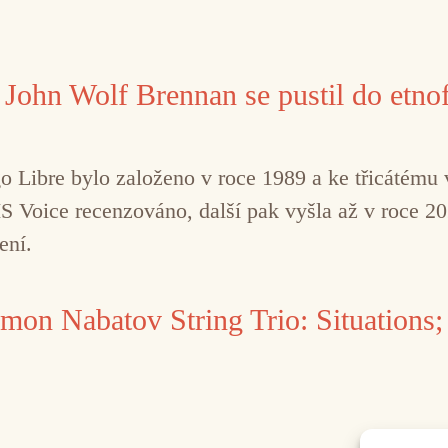
a John Wolf Brennan se pustil do etno
o Libre bylo založeno v roce 1989 a ke třicátému v
IS Voice recenzováno, další pak vyšla až v roce 2
ení.
imon Nabatov String Trio: Situations; 