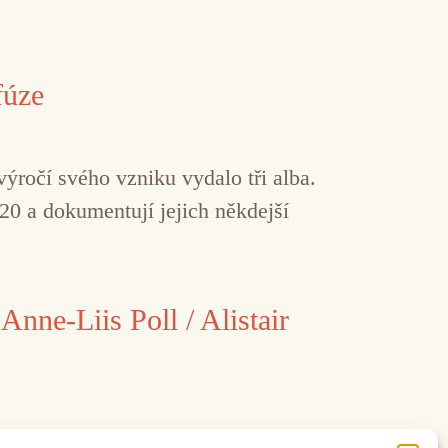
fúze
ýročí svého vzniku vydalo tři alba.
020 a dokumentují jejich někdejší
Anne-Liis Poll / Alistair