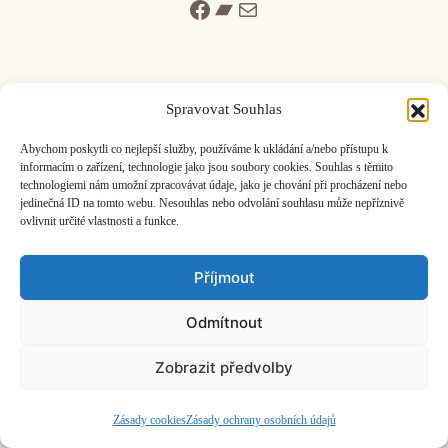
Facebook
Bandcamp
Mail
Spravovat Souhlas
ČASOPIS O JINÉ HUDBĚ | vydává
Hudební informační středisko
|
Abychom poskytli co nejlepší služby, používáme k ukládání a/nebo přístupu k
založeno 2001 | Kontaktujte nás:
info@hisvoice.cz
informacím o zařízení, technologie jako jsou soubory cookies. Souhlas s těmito
technologiemi nám umožní zpracovávat údaje, jako je chování při procházení nebo
©2026 HISvoice – design a admin
Atelier Dokument
jedinečná ID na tomto webu. Nesouhlas nebo odvolání souhlasu může nepříznivě
ovlivnit určité vlastnosti a funkce.
Příjmout
Odmítnout
Zobrazit předvolby
Zásady cookies
Zásady ochrany osobních údajů