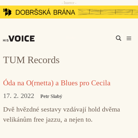
- Inzerce -
Přeskočit
na
obsah
Men
TUM Records
Óda na O(rnetta) a Blues pro Cecila
17. 2. 2022
Petr Slabý
Dvě hvězdné sestavy vzdávají hold dvěma
velikánům free jazzu, a nejen to.