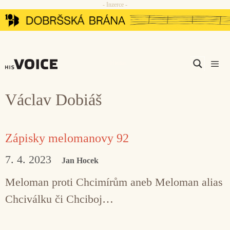
- Inzerce -
Přeskočit
na
obsah
Men
Václav Dobiáš
Zápisky melomanovy 92
7. 4. 2023
Jan Hocek
Meloman proti Chcimírům aneb Meloman alias
Chciválku či Chciboj…