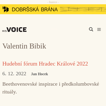
- Inzerce -
Přeskočit
na
obsah
Men
Valentin Bibik
Hudební fórum Hradec Králové 2022
6. 12. 2022
Jan Hocek
Beethovenovské inspirace i předkolumbovské
rituály.