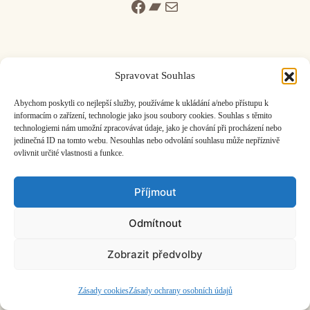
Facebook
Bandcamp
Mail
Spravovat Souhlas
ČASOPIS O JINÉ HUDBĚ | vydává
Hudební informační středisko
|
Abychom poskytli co nejlepší služby, používáme k ukládání a/nebo přístupu k
založeno 2001 | Kontaktujte nás:
info@hisvoice.cz
informacím o zařízení, technologie jako jsou soubory cookies. Souhlas s těmito
technologiemi nám umožní zpracovávat údaje, jako je chování při procházení nebo
©2026 HISvoice – design a admin
Atelier Dokument
jedinečná ID na tomto webu. Nesouhlas nebo odvolání souhlasu může nepříznivě
ovlivnit určité vlastnosti a funkce.
Příjmout
Odmítnout
Zobrazit předvolby
Zásady cookies
Zásady ochrany osobních údajů