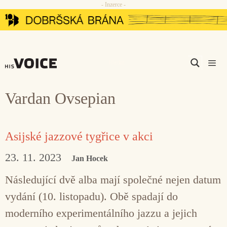
- Inzerce -
Přeskočit
na
obsah
Men
Vardan Ovsepian
Asijské jazzové tygřice v akci
23. 11. 2023
Jan Hocek
Následující dvě alba mají společné nejen datum
vydání (10. listopadu). Obě spadají do
moderního experimentálního jazzu a jejich