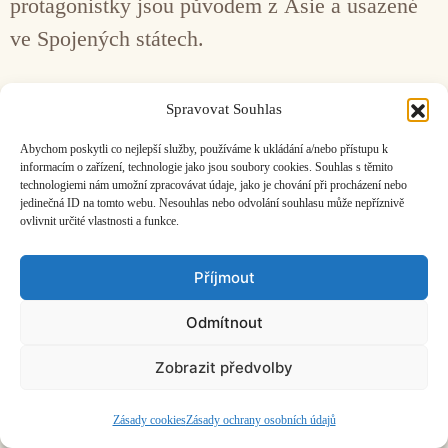
protagonistky jsou původem z Asie a usazené
ve Spojených státech.
Facebook
Bandcamp
Mail
Spravovat Souhlas
Abychom poskytli co nejlepší služby, používáme k ukládání a/nebo přístupu k
informacím o zařízení, technologie jako jsou soubory cookies. Souhlas s těmito
technologiemi nám umožní zpracovávat údaje, jako je chování při procházení nebo
jedinečná ID na tomto webu. Nesouhlas nebo odvolání souhlasu může nepříznivě
ovlivnit určité vlastnosti a funkce.
ČASOPIS O JINÉ HUDBĚ | vydává
Hudební informační středisko
|
založeno 2001 | Kontaktujte nás:
info@hisvoice.cz
Příjmout
©2026 HISvoice – design a admin
Atelier Dokument
Odmítnout
Zobrazit předvolby
Zásady cookies
Zásady ochrany osobních údajů