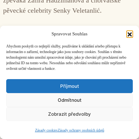
zpěváka Zafira Hadžimanova a chorvatské
pěvecké celebrity Senky Veletanlić.
Facebook
Bandcamp
Mail
Spravovat Souhlas
Abychom poskytli co nejlepší služby, používáme k ukládání a/nebo přístupu k
informacím o zařízení, technologie jako jsou soubory cookies. Souhlas s těmito
technologiemi nám umožní zpracovávat údaje, jako je chování při procházení nebo
jedinečná ID na tomto webu. Nesouhlas nebo odvolání souhlasu může nepříznivě
ovlivnit určité vlastnosti a funkce.
ČASOPIS O JINÉ HUDBĚ | vydává
Hudební informační středisko
|
založeno 2001 | Kontaktujte nás:
info@hisvoice.cz
Příjmout
©2026 HISvoice – design a admin
Atelier Dokument
Odmítnout
Zobrazit předvolby
Zásady cookies
Zásady ochrany osobních údajů