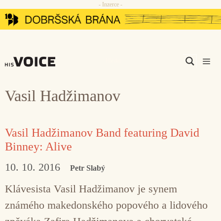
- Inzerce -
Přeskočit
na
obsah
Men
Vasil Hadžimanov
Vasil Hadžimanov Band featuring David
Binney: Alive
10. 10. 2016
Petr Slabý
Klávesista Vasil Hadžimanov je synem
známého makedonského popového a lidového