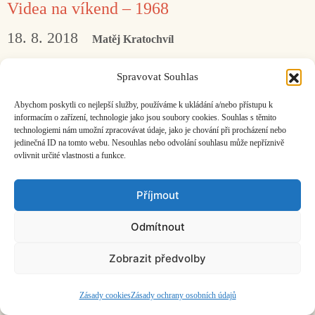
Videa na víkend – 1968
18. 8. 2018
Matěj Kratochvíl
Jaká hudba tehdy hrála?
Spravovat Souhlas
Abychom poskytli co nejlepší služby, používáme k ukládání a/nebo přístupu k
Facebook
Bandcamp
Mail
informacím o zařízení, technologie jako jsou soubory cookies. Souhlas s těmito
technologiemi nám umožní zpracovávat údaje, jako je chování při procházení nebo
jedinečná ID na tomto webu. Nesouhlas nebo odvolání souhlasu může nepříznivě
ovlivnit určité vlastnosti a funkce.
Příjmout
ČASOPIS O JINÉ HUDBĚ | vydává
Hudební informační středisko
|
Odmítnout
založeno 2001 | Kontaktujte nás:
info@hisvoice.cz
©2026 HISvoice – design a admin
Atelier Dokument
Zobrazit předvolby
Zásady cookies
Zásady ochrany osobních údajů