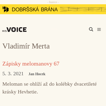
- Inzerce -
Přeskočit
na
obsah
Men
Vladimír Merta
Zápisky melomanovy 67
5. 3. 2021
Jan Hocek
Meloman se ohlíží až do kolébky dvacetileté
krásky Hevhetie.