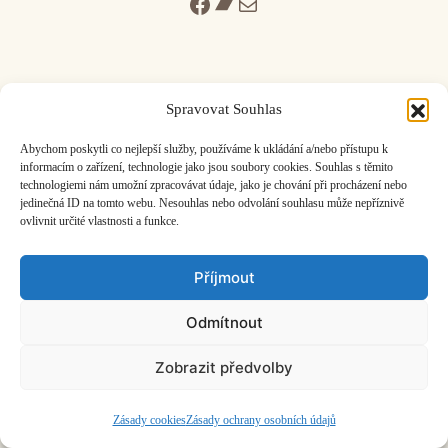
Facebook
Bandcamp
Mail
Spravovat Souhlas
ČASOPIS O JINÉ HUDBĚ | vydává
Hudební informační středisko
|
Abychom poskytli co nejlepší služby, používáme k ukládání a/nebo přístupu k
založeno 2001 | Kontaktujte nás:
info@hisvoice.cz
informacím o zařízení, technologie jako jsou soubory cookies. Souhlas s těmito
©2026 HISvoice – design a admin
Atelier Dokument
technologiemi nám umožní zpracovávat údaje, jako je chování při procházení nebo
jedinečná ID na tomto webu. Nesouhlas nebo odvolání souhlasu může nepříznivě
ovlivnit určité vlastnosti a funkce.
Příjmout
Odmítnout
Zobrazit předvolby
Zásady cookies
Zásady ochrany osobních údajů