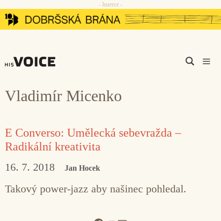
- Inzerce -
Přeskočit
na
obsah
Men
Vladimír Micenko
E Converso: Umělecká sebevražda –
Radikální kreativita
16. 7. 2018
Jan Hocek
Takový power-jazz aby našinec pohledal.