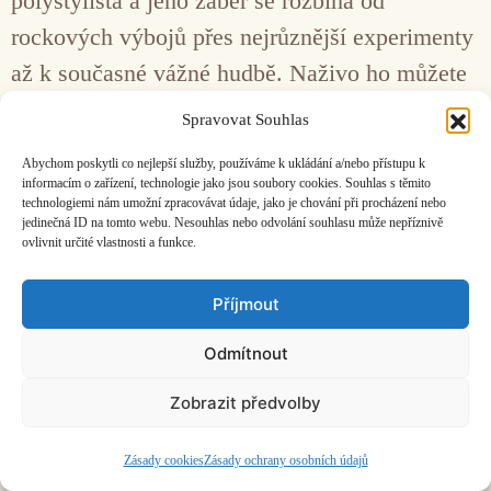
polystylista a jeho záběr se rozbíhá od
rockových výbojů přes nejrůznější experimenty
až k současné vážné hudbě. Naživo ho můžete
vidět již zítra, 28. ledna, v pražském v KC
Spravovat Souhlas
Kaštan se znovuobnovenou kapelou Otras.
Abychom poskytli co nejlepší služby, používáme k ukládání a/nebo přístupu k
informacím o zařízení, technologie jako jsou soubory cookies. Souhlas s těmito
technologiemi nám umožní zpracovávat údaje, jako je chování při procházení nebo
Facebook
Bandcamp
Mail
jedinečná ID na tomto webu. Nesouhlas nebo odvolání souhlasu může nepříznivě
ovlivnit určité vlastnosti a funkce.
Příjmout
Odmítnout
ČASOPIS O JINÉ HUDBĚ | vydává
Hudební informační středisko
|
založeno 2001 | Kontaktujte nás:
info@hisvoice.cz
Zobrazit předvolby
©2026 HISvoice – design a admin
Atelier Dokument
Zásady cookies
Zásady ochrany osobních údajů