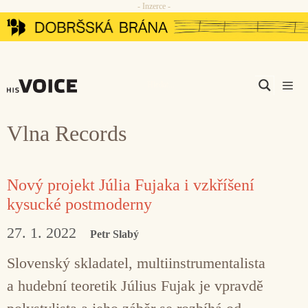
- Inzerce -
Přeskočit
na
obsah
Men
Vlna Records
Nový projekt Júlia Fujaka i vzkříšení
kysucké postmoderny
27. 1. 2022
Petr Slabý
Slovenský skladatel, multiinstrumentalista
a hudební teoretik Július Fujak je vpravdě