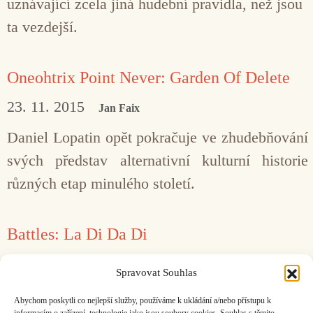
uznávající zcela jiná hudební pravidla, než jsou
ta vezdejší.
Oneohtrix Point Never: Garden Of Delete
23. 11. 2015
Jan Faix
Daniel Lopatin opět pokračuje ve zhudebňování
svých představ alternativní kulturní historie
různých etap minulého století.
Battles: La Di Da Di
21. 9. 2015
Petr Mareš
Spravovat Souhlas
Banány, meloun, ale i klasická volská oka
Abychom poskytli co nejlepší služby, používáme k ukládání a/nebo přístupu k