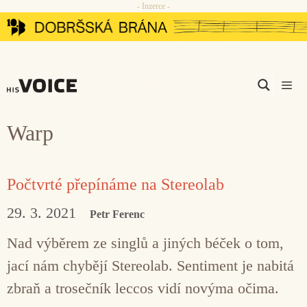
- Inzerce -
Přeskočit
na
obsah
Men
Warp
Počtvrté přepínáme na Stereolab
29. 3. 2021
Petr Ferenc
Nad výběrem ze singlů a jiných béček o tom,
jací nám chybějí Stereolab. Sentiment je nabitá
zbraň a trosečník leccos vidí novýma očima.