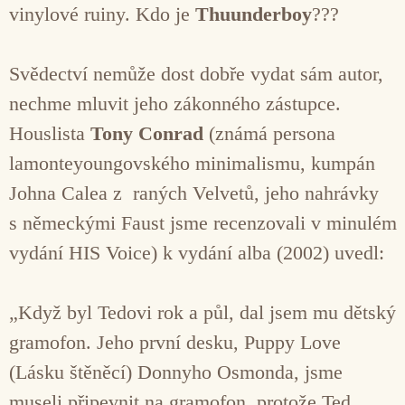
vinylové ruiny. Kdo je
Thuunderboy
???
Svědectví nemůže dost dobře vydat sám autor,
nechme mluvit jeho zákonného zástupce.
Houslista
Tony Conrad
(známá persona
lamonteyoungovského minimalismu, kumpán
Johna Calea z raných Velvetů, jeho nahrávky
s německými Faust jsme recenzovali v minulém
vydání HIS Voice) k vydání alba (2002) uvedl:
„Když byl Tedovi rok a půl, dal jsem mu dětský
gramofon. Jeho první desku, Puppy Love
(Lásku štěněcí) Donnyho Osmonda, jsme
museli připevnit na gramofon, protože Ted