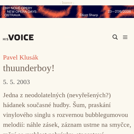
- Inzerce -
Přeskočit
na
obsah
Men
Pavel Klusák
thuunderboy!
5. 5. 2003
Jedna z neodolatelných (nevyřešených?)
hádanek současné hudby. Šum, praskání
vinylového singlu s rozvernou bubblegumovou
melodií: náhle zásek, záznam ustrne na smyčce,