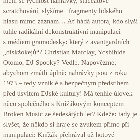
mění se rychlost nahrávky, staccatové
scratchování, slyšíme i fragmenty lidského
hlasu mimo záznam… Ať hádá autora, kdo slyší
tuhle radikální dekonstruktivní manipulaci
s médiem gramodesky: který z avantgardních
„diskžokejů“? Christian Marclay, Yoshihide
Otomo, DJ Spooky? Vedle. Napovězme,
abychom zmátli úplně: nahrávky jsou z roku
1973 – tedy vzniklé s bezpečným předstihem
před úsvitem DJské kultury! Má tenhle úlovek
něco společného s Knížákovým konceptem
Broken Music ze šedesátých let? Kdeže: tady je
slyšet, že někdo si hraje se zvukem přímo při
manipulaci: Knížák přehrával už hotové