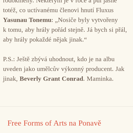
rodokmeny. Některým je v roce a půl jasné
totéž, co uctívanému členovi hnutí Fluxus
Yasunau Tonemu
: „Nosiče byly vytvořeny
k tomu, aby hrály pořád stejně. Já bych si přál,
aby hrály pokaždé nějak jinak.“
P.S.: Ještě zbývá uhodnout, kdo je na albu
uveden jako umělcův výkonný producent. Jak
jinak,
Beverly Grant Conrad
. Maminka.
Free Forms of Arts na Ponavě