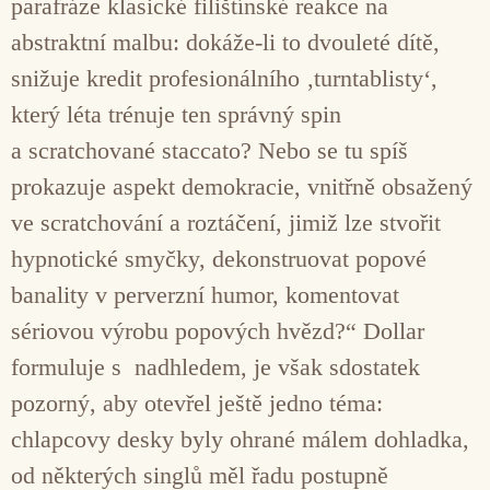
parafráze klasické filištínské reakce na
abstraktní malbu: dokáže-li to dvouleté dítě,
snižuje kredit profesionálního ‚turntablisty‘,
který léta trénuje ten správný spin
a scratchované staccato? Nebo se tu spíš
prokazuje aspekt demokracie, vnitřně obsažený
ve scratchování a roztáčení, jimiž lze stvořit
hypnotické smyčky, dekonstruovat popové
banality v perverzní humor, komentovat
sériovou výrobu popových hvězd?“ Dollar
formuluje s nadhledem, je však sdostatek
pozorný, aby otevřel ještě jedno téma:
chlapcovy desky byly ohrané málem dohladka,
od některých singlů měl řadu postupně