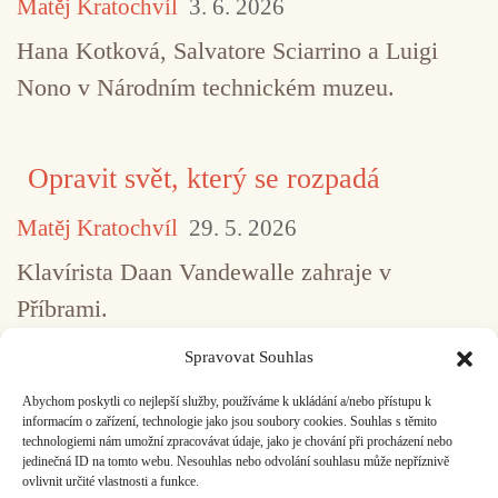
Matěj Kratochvíl
3. 6. 2026
Hana Kotková, Salvatore Sciarrino a Luigi
Nono v Národním technickém muzeu.
Opravit svět, který se rozpadá
Matěj Kratochvíl
29. 5. 2026
Klavírista Daan Vandewalle zahraje v
Příbrami.
Spravovat Souhlas
Abychom poskytli co nejlepší služby, používáme k ukládání a/nebo přístupu k
...
1
2
3
4
5
517
informacím o zařízení, technologie jako jsou soubory cookies. Souhlas s těmito
technologiemi nám umožní zpracovávat údaje, jako je chování při procházení nebo
jedinečná ID na tomto webu. Nesouhlas nebo odvolání souhlasu může nepříznivě
ovlivnit určité vlastnosti a funkce.