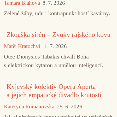
Tamara Bláhová
8. 7. 2026
Zelené žáby, udu i kontrapunkt hostí kavárny.
Zkouška sirén – Zvuky rajského kovu
Matěj Kratochvíl
1. 7. 2026
Otec Dionysios Tabakis chválí Boha
s elektrickou kytarou a umělou inteligencí.
Kyjevský kolektiv Opera Aperta
a jejich empatické divadlo krutosti
Kateryna Romanovska
25. 6. 2026
Jak si představit operu vznikající ve válečných