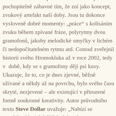
pochopitelně zábavné tím, že zní jako koncept,
zvukový artefakt naší doby. Jsou tu dokonce
vysloveně dobré momenty: „práce“ s kolísáním
zvuku během zpívané fráze, polyrytmy dvou
gramofonů, jakoby melodické smyčky v lichém
či nedopočitatelném rytmu atd. Conrad zveřejnil
historii svého Hromokluka až v roce 2002, tedy
v době, kdy se s gramofony dějí psí kusy.
Ukazuje, že to, co je dnes zjevné, běžně
užívané a někdy až na povrchu, bylo svého času
skryté, nezjevené – ale existující v přirozené
formě soukromé kreativity. Autor průvodního
textu
Steve Dollar
uvažuje: „Nabízí se