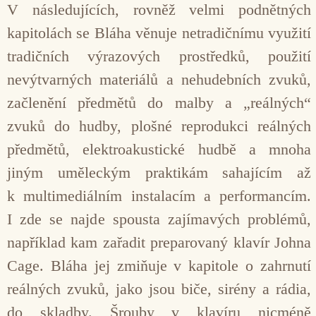
V následujících, rovněž velmi podnětných
kapitolách se Bláha věnuje netradičnímu využití
tradičních výrazových prostředků, použití
nevýtvarných materiálů a nehudebních zvuků,
začlenění předmětů do malby a „reálných“
zvuků do hudby, plošné reprodukci reálných
předmětů, elektroakustické hudbě a mnoha
jiným uměleckým praktikám sahajícím až
k multimediálním instalacím a performancím.
I zde se najde spousta zajímavých problémů,
například kam zařadit preparovaný klavír Johna
Cage. Bláha jej zmiňuje v kapitole o zahrnutí
reálných zvuků, jako jsou biče, sirény a rádia,
do skladby. Šrouby v klavíru nicméně