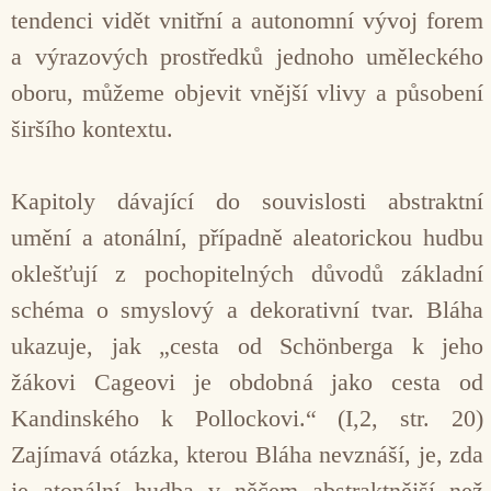
tendenci vidět vnitřní a autonomní vývoj forem
a výrazových prostředků jednoho uměleckého
oboru, můžeme objevit vnější vlivy a působení
širšího kontextu.
Kapitoly dávající do souvislosti abstraktní
umění a atonální, případně aleatorickou hudbu
oklešťují z pochopitelných důvodů základní
schéma o smyslový a dekorativní tvar. Bláha
ukazuje, jak „cesta od Schönberga k jeho
žákovi Cageovi je obdobná jako cesta od
Kandinského k Pollockovi.“ (I,2, str. 20)
Zajímavá otázka, kterou Bláha nevznáší, je, zda
je atonální hudba v něčem abstraktnější než