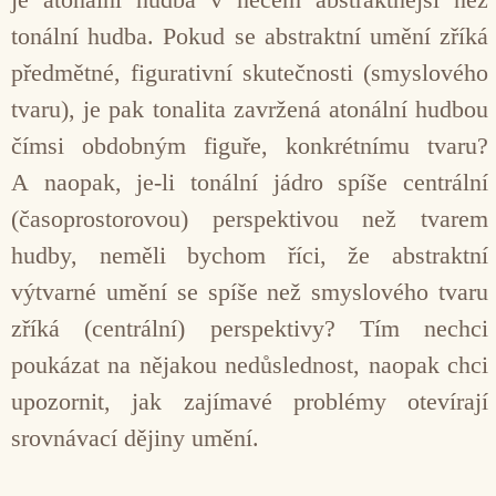
tonální hudba. Pokud se abstraktní umění zříká
předmětné, figurativní skutečnosti (smyslového
tvaru), je pak tonalita zavržená atonální hudbou
čímsi obdobným figuře, konkrétnímu tvaru?
A naopak, je-li tonální jádro spíše centrální
(časoprostorovou) perspektivou než tvarem
hudby, neměli bychom říci, že abstraktní
výtvarné umění se spíše než smyslového tvaru
zříká (centrální) perspektivy? Tím nechci
poukázat na nějakou nedůslednost, naopak chci
upozornit, jak zajímavé problémy otevírají
srovnávací dějiny umění.