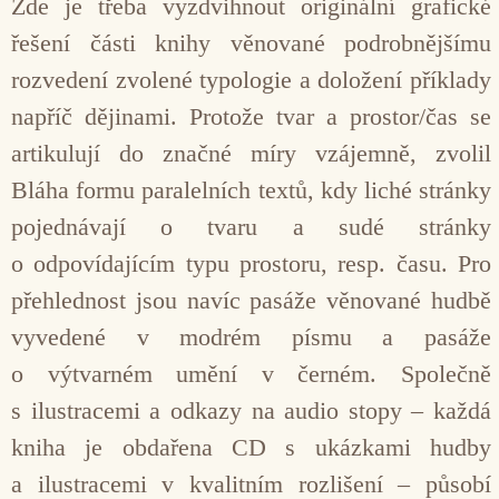
Zde je třeba vyzdvihnout originální grafické
řešení části knihy věnované podrobnějšímu
rozvedení zvolené typologie a doložení příklady
napříč dějinami. Protože tvar a prostor/čas se
artikulují do značné míry vzájemně, zvolil
Bláha formu paralelních textů, kdy liché stránky
pojednávají o tvaru a sudé stránky
o odpovídajícím typu prostoru, resp. času. Pro
přehlednost jsou navíc pasáže věnované hudbě
vyvedené v modrém písmu a pasáže
o výtvarném umění v černém. Společně
s ilustracemi a odkazy na audio stopy – každá
kniha je obdařena CD s ukázkami hudby
a ilustracemi v kvalitním rozlišení – působí