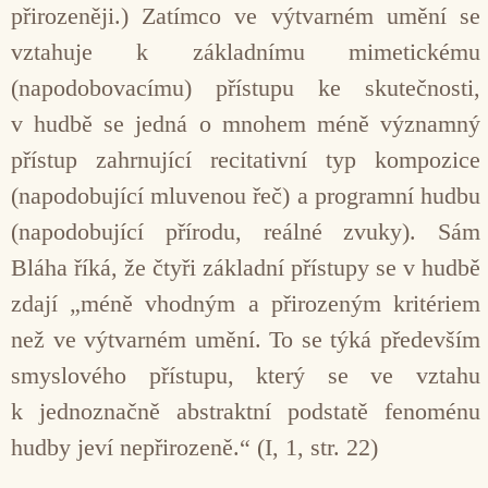
přirozeněji.) Zatímco ve výtvarném umění se
vztahuje k základnímu mimetickému
(napodobovacímu) přístupu ke skutečnosti,
v hudbě se jedná o mnohem méně významný
přístup zahrnující recitativní typ kompozice
(napodobující mluvenou řeč) a programní hudbu
(napodobující přírodu, reálné zvuky). Sám
Bláha říká, že čtyři základní přístupy se v hudbě
zdají „méně vhodným a přirozeným kritériem
než ve výtvarném umění. To se týká především
smyslového přístupu, který se ve vztahu
k jednoznačně abstraktní podstatě fenoménu
hudby jeví nepřirozeně.“ (I, 1, str. 22)