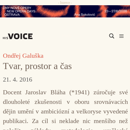
- Inzerce -
Přeskočit
na
obsah
Men
Ondřej Galuška
Tvar, prostor a čas
21. 4. 2016
Docent Jaroslav Bláha (*1941) zúročuje své
dlouholeté zkušenosti v oboru srovnávacích
dějin umění v ambiciózní a velkoryse vyvedené
publikaci. Za cíl si neklade nic menšího než