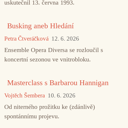
uskutečnil 13. června 1993.
Busking aneb Hledání
Petra Čtveráčková
12. 6. 2026
TAGY
Jaroslav Bláha
současná kompozice
Ensemble Opera Diversa se rozloučil s
výtvarné umění
koncertní sezonou ve vnitrobloku.
Masterclass s Barbarou Hannigan
Vojtěch Šembera
10. 6. 2026
Od niterného prožitku ke (zdánlivě)
spontánnímu projevu.