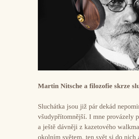
Martin Nitsche a filozofie skrze s
Sluchátka jsou již pár dekád nepomi
všudypřítomnější. I mne provázely p
a ještě dávněji z kazetového walkma
okolním světem, ten svět si do nich