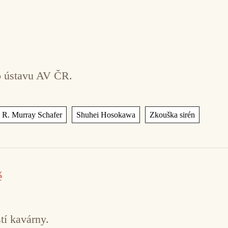
o ústavu AV ČR.
,
,
R. Murray Schafer
Shuhei Hosokawa
Zkouška sirén
ě
tí kavárny.