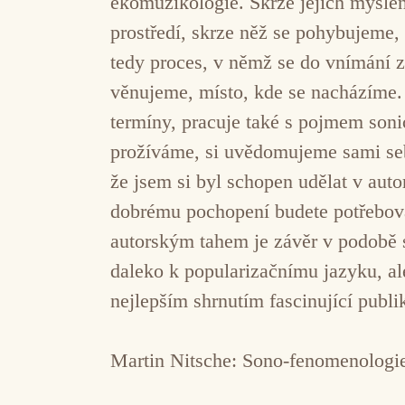
ekomuzikologie. Skrze jejich myšlen
prostředí, skrze něž se pohybujeme, 
tedy proces, v němž se do vnímání zv
věnujeme, místo, kde se nacházíme.
termíny, pracuje také s pojmem son
prožíváme, si uvědomujeme sami seb
že jsem si byl schopen udělat v auto
dobrému pochopení budete potřebova
autorským tahem je závěr v podobě 
daleko k popularizačnímu jazyku, al
nejlepším shrnutím fascinující publ
Martin Nitsche: Sono-fenomenologie