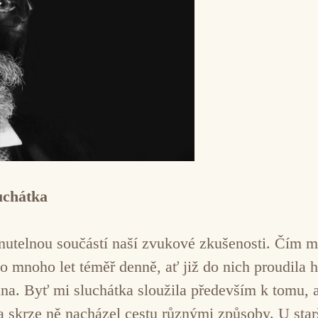
luchátka
nutelnou součástí naší zvukové zkušenosti. Čím me
o mnoho let téměř denně, ať již do nich proudila h
na. Byť mi sluchátka sloužila především k tomu, 
 a skrze ně nacházel cestu různými způsoby. U star