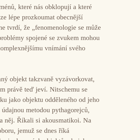
ménů, které nás obklopují a které
lze lépe prozkoumat obecnější
he tvrdí, že „fenomenologie se může
é problémy spojené se zvukem mohou
 komplexnějšímu vnímání svého
aný objekt takzvaně vyzávorkovat,
ám právě teď jeví. Nitschemu se
ku jako objektu odděleného od jeho
án údajnou metodou pythagorejců,
a něj. Říkali si akousmatikoi. Na
boru, jemuž se dnes říká