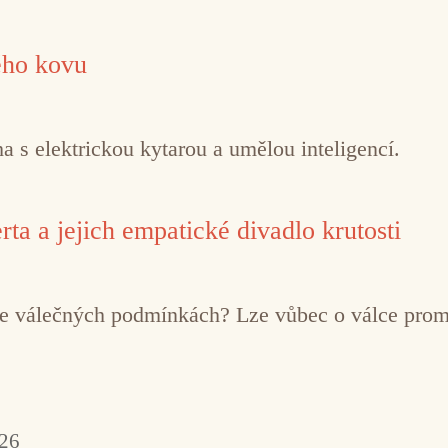
ého kovu
 s elektrickou kytarou a umělou inteligencí.
ta a jejich empatické divadlo krutosti
í ve válečných podmínkách? Lze vůbec o válce pro
026