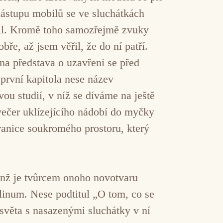
 nástupu mobilů se ve sluchátkách
onil. Kromě toho samozřejmě zvuky
ře, až jsem věřil, že do ní patří.
a představa o uzavření se před
první kapitola nese název
ou studií, v níž se díváme na ještě
večer uklízejícího nádobí do myčky
hranice soukromého prostoru, který
enž je tvůrcem onoho novotvaru
linum. Nese podtitul „O tom, co se
světa s nasazenými sluchátky v ní