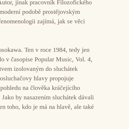
tor, jinak pracovník Filozofického
é moderní podobě prostějovským
 fenomenologii zajímá, jak se věci
osokawa. Ten v roce 1984, tedy jen
o v časopise Popular Music, Vol. 4,
stvem izolovaným do sluchátek
posluchačovy hlavy propojuje
 pohledu na člověka kráčejícího
. Jako by nasazením sluchátek dávali
en toho, kdo je má na hlavě, ale také