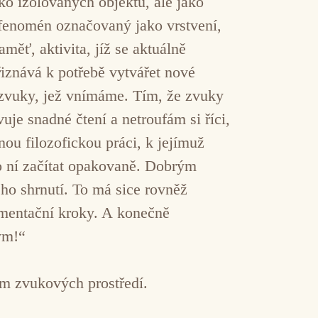
o izolovaných objektů, ale jako
e fenomén označovaný jako vrstvení,
měť, aktivita, jíž se aktuálně
iznává k potřebě vytvářet nové
 zvuky, jež vnímáme. Tím, že zvuky
e snadné čtení a netroufám si říci,
ou filozofickou práci, k jejímuž
o ní začítat opakovaně. Dobrým
o shrnutí. To má sice rovněž
gumentační kroky. A konečně
ým!“
m zvukových prostředí.