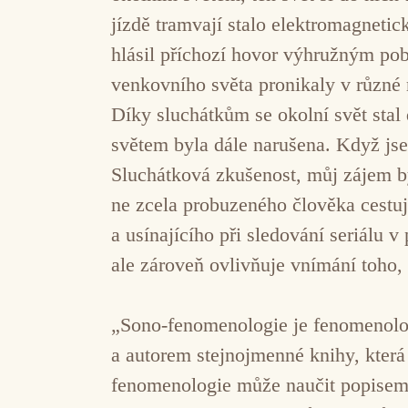
jízdě tramvají stalo elektromagnetic
hlásil příchozí hovor výhružným po
venkovního světa pronikaly v různé m
Díky sluchátkům se okolní svět sta
světem byla dále narušena. Když jse
Sluchátková zkušenost, můj zájem by
ne zcela probuzeného člověka cestuj
a usínajícího při sledování seriálu 
ale zároveň ovlivňuje vnímání toho, 
„Sono-fenomenologie je fenomenolog
a autorem stejnojmenné knihy, která
fenomenologie může naučit popisem 