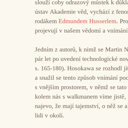
slouží coby odrazový můstek k důkl
ústav Akademie věd, vychází z feno
rodákem
Edmundem Husserlem
. Pr
projevují v našem vědomí a vnímání
Jedním z autorů, k nimž se Martin 
pár let po uvedení technologické nov
s. 165-180). Hosokawa se rozhodl j
a snažil se tento způsob vnímání po
s vnějším prostorem, v němž se tato
kolem nás s walkmanem víme jistě, ž
najevo, že mají tajemství, o něž se 
lidi v okolí.