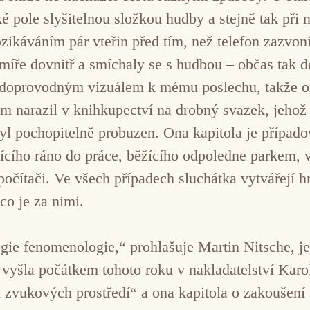
ké pole slyšitelnou složkou hudby a stejně tak při
bzikáváním pár vteřin před tím, než telefon zazv
íře dovnitř a smíchaly se s hudbou – občas tak dob
l doprovodným vizuálem k mému poslechu, takže on
m narazil v knihkupectví na drobný svazek, jehož 
l pochopitelně probuzen. Ona kapitola je případov
ícího ráno do práce, běžícího odpoledne parkem, 
v počítači. Ve všech případech sluchátka vytvářejí 
co je za nimi.
ie fenomenologie,“ prohlašuje Martin Nitsche, j
 vyšla počátkem tohoto roku v nakladatelství Karo
zvukových prostředí“ a ona kapitola o zakoušení 