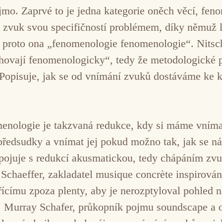
mo. Zaprvé to je jedna kategorie oněch věcí, feno
 zvuk svou specifičností problémem, díky němuž 
– proto ona „fenomenologie fenomenologie“. Nitsc
chovají fenomenologicky“, tedy že metodologick
 Popisuje, jak se od vnímání zvuků dostáváme ke
menologie je takzvaná redukce, kdy si máme vním
předsudky a vnímat jej pokud možno tak, jak se n
ojuje s redukcí akusmatickou, tedy chápáním zvu
e Schaeffer, zakladatel musique concrète inspirov
řícímu zpoza plenty, aby je nerozptyloval pohled n
. Murray Schafer, průkopník pojmu soundscape a o