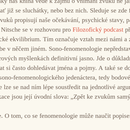
ky nás kniha vede k zájmu o vnímání zvuků ne jak
ať již se sluchátky, nebo bez nich. Sleduje se zd
uků propisují naše očekávání, psychické stavy, pa
 Nitsche se v rozhovoru pro
Filozofický podcast
př
ické ekvilibrium. Tím označuje vztah mezi námi a
e v něčem jiném. Sono-fenomenologie nepředstavuj
rových myšlenkách definitivní jasno. Jde o důkladn
t si často dohledávat jména a pojmy. A také se d
sono-fenomenologického jedenáctera, tedy bodovéh
e lze se nad ním lépe soustředit na jednotlivé ar
ikace jsou její úvodní slova: „Zpět ke zvukům sam
. O tom, co se fenomenologie může naučit popise