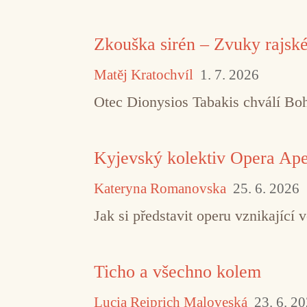
Zkouška sirén – Zvuky rajsk
Matěj Kratochvíl
1. 7. 2026
Otec Dionysios Tabakis chválí Boha
Kyjevský kolektiv Opera Aper
Kateryna Romanovska
25. 6. 2026
Jak si představit operu vznikajíc
Ticho a všechno kolem
Lucia Reiprich Maloveská
23. 6. 2