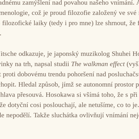
adnému zamýšlení nad povahou našeho vnímání. Au
menologie, což je proud filozofie založený ve sv
o filozofické laiky (tedy i pro mne) lze shrnout, že
.
Nitsche odkazuje, je japonský muzikolog Shuhei H
inky na trh, napsal studii
The walkman effect
(vyšl
ít proti dobovému trendu pohoršení nad posluchač
chopit. Hledal způsob, jímž se autonomní prostor 
 hlava přesouvá. Hosokawa si všímá toho, že s při
e dotyční cosi poslouchají, ale netušíme, co to je
ale nepodělí. Takže sluchátka ovlivňují vnímání nej