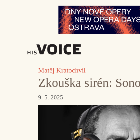
Přeskočit
na
obsah
Matěj Kratochvíl
Zkouška sirén: Son
9. 5. 2025