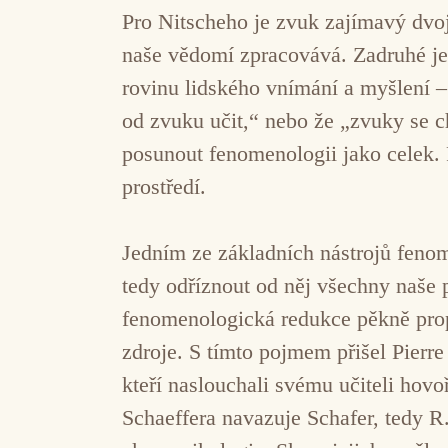
Pro Nitscheho je zvuk zajímavý dvoj
naše vědomí zpracovává. Zadruhé je
rovinu lidského vnímání a myšlení 
od zvuku učit,“ nebo že „zvuky se 
posunout fenomenologii jako celek.
prostředí.
Jedním ze základních nástrojů feno
tedy odříznout od něj všechny naše 
fenomenologická redukce pěkně prop
zdroje. S tímto pojmem přišel Pierr
kteří naslouchali svému učiteli hovo
Schaeffera navazuje Schafer, tedy R