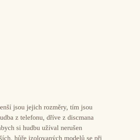
nší jsou jejich rozměry, tím jsou
udba z telefonu, dříve z discmana
abych si hudbu užíval nerušen
ších, hůře izolovaných modelů se při