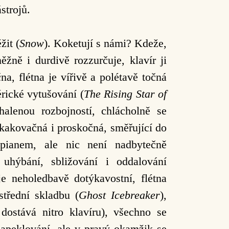
strojů.
žit (
Snow
). Koketují s námi? Kdeže,
žně i durdivě rozzurčuje, klavír ji
, flétna je vířivě a polétavě točná
rické vytušování (
The Rising Star of
alenou rozbojností, chlácholně se
skakovačná i proskočná, směřující do
pianem, ale nic není nadbytečně
 uhýbání, sbližování i oddalování
 je neholedbavě dotýkavostní, flétna
třední skladbu (
Ghost Icebreaker
),
dostává nitro klavíru), všechno se
zapeklování, ale v pravý okamžik se