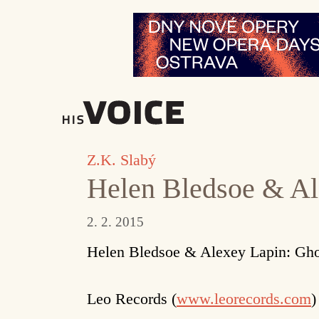
Přeskočit
na
obsah
Z.K. Slabý
Helen Bledsoe & Al
2. 2. 2015
Helen Bledsoe & Alexey Lapin: Gho
Leo Records (
www.leorecords.com
)