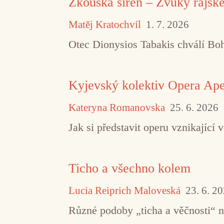
Zkouška sirén – Zvuky rajsk
Matěj Kratochvíl
1. 7. 2026
Otec Dionysios Tabakis chválí Boha
Kyjevský kolektiv Opera Aper
Kateryna Romanovska
25. 6. 2026
Jak si představit operu vznikajíc
Ticho a všechno kolem
Lucia Reiprich Maloveská
23. 6. 2
Různé podoby „ticha a věčnosti“ 