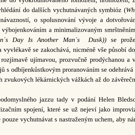
yhlédání do dalších vychutnávaných symbióz (
Wh
 návazností, o spolusnování vývoje a dotvořov
, výbojenkováním a minimalizovaným smrštněním
n´s Day Is Another Man´s Dusk))
se prože
 a vyvlékavě se zakochává, nicméně vše působí do
, rozjímavě ujímavou, prozvučně prodýchanou a 
jů s odbíjenkůstkovým proranováním se odehrává na
 zvukových lékárnických vážkách až do závěrečn
obodomyslného jazzu tady v podání Helen Bleds
začním spojení, které se už nejeví jako improviz
e pouze vychutnávat s nastraženým uchem, aby nám