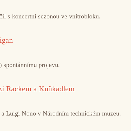
il s koncertní sezonou ve vnitrobloku.
igan
ě) spontánnímu projevu.
ezi Rackem a Kuňkadlem
o a Luigi Nono v Národním technickém muzeu.