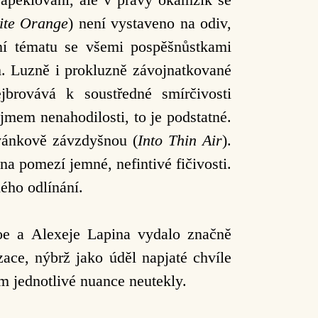
ite Orange
) není vystaveno na odiv,
ání tématu se všemi pospěšnůstkami
. Luzně i prokluzně závojnatkované
jbrovává k soustředné smírčivosti
jmem nenahodilosti, to je podstatné.
vánkově závzdyšnou (
Into Thin Air
).
 pomezí jemné, nefintivé fičivosti.
ého odlínání.
oe a Alexeje Lapina vydalo značně
ace, nýbrž jako úděl napjaté chvíle
 jednotlivé nuance neutekly.