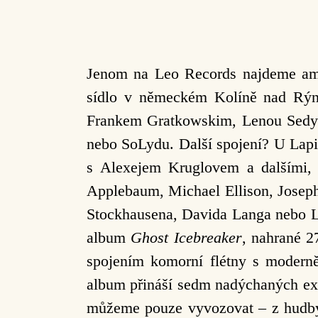
Jenom na Leo Records najdeme ameri
sídlo v německém Kolíně nad Rýne
Frankem Gratkowskim, Lenou Sedyk
nebo SoLydu. Další spojení? U Lapi
s Alexejem Kruglovem a dalšími, 
Applebaum, Michael Ellison, Joseph 
Stockhausena, Davida Langa nebo Lo
album
Ghost Icebreaker
, nahrané 2
spojením komorní flétny s modern
album přináší sedm nadýchaných extra
můžeme pouze vyvozovat – z hudby 