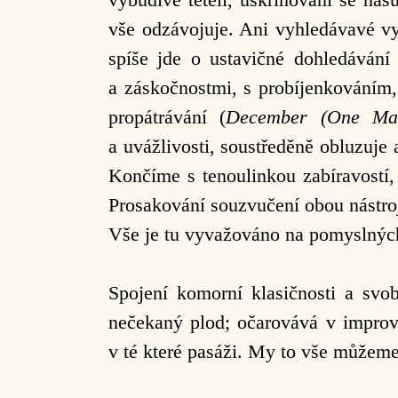
vše odzávojuje. Ani vyhledávavé v
spíše jde o ustavičné dohledávání
a záskočnostmi, s probíjenkováním
propátrávání (
December (One Ma
a uvážlivosti, soustředěně obluzuje
Končíme s tenoulinkou zabíravostí
Prosakování souzvučení obou nástro
Vše je tu vyvažováno na pomyslných
Spojení komorní klasičnosti a sv
nečekaný plod; očarovává v improvi
v té které pasáži. My to vše můžem