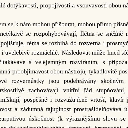
álé dotýkavosti, propojivosti a vsouvavosti obou ná
rem se k nám mohou přišourat, mohou přímo přisně
netýkavě se rozpohybovávají, flétna se sněžně ně
ojišťuje, téma se rozbíhá do rozverna i prosmyčna
i uvelebivě rozmáchlé. Následovat může hned sfé
itakávavé s velejemným rozvíráním, s připozah
jemná proobjímavost obou nástrojů, tykadlovitě po
nové rozvernůstky jsou podehrávány skočným 
zkostlivě zachovávají vnitřní řád stupňování,
rozmíškují, pospěšně i rozvažujícně vrtoší, klavír
vost a zádumná tajuplnost prostrašidelňovává ús
arputivou úskočnost (k výraznějšímu slovu se 
sune do vyokrouhlovaného lomození, hromození, 