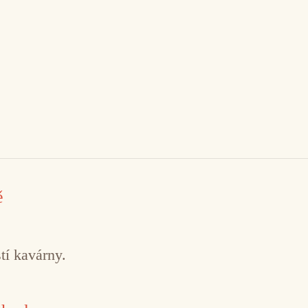
ě
tí kavárny.