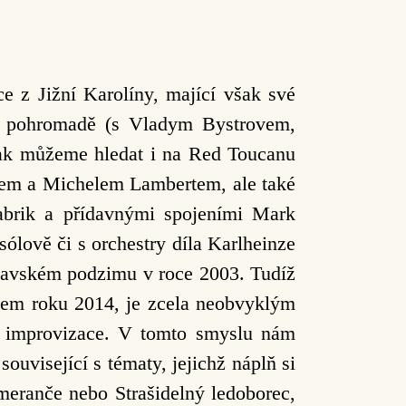
e z Jižní Karolíny, mající však své
6) pohromadě (s Vladym Bystrovem,
ak můžeme hledat i na Red Toucanu
erem a Michelem Lambertem, ale také
abrik a přídavnými spojeními Mark
ólově či s orchestry díla Karlheinze
ršavském podzimu v roce 2003. Tudíž
ncem roku 2014, je zcela neobvyklým
é improvizace. V tomto smyslu nám
ouvisející s tématy, jejichž náplň si
eranče nebo Strašidelný ledoborec,