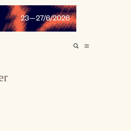
Menu
er