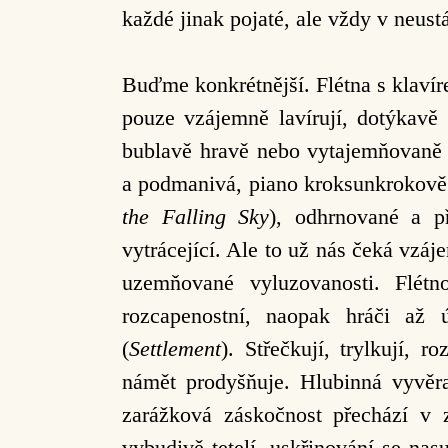
každé jinak pojaté, ale vždy v neust
Buďme konkrétnější. Flétna s klaví
pouze vzájemně lavírují, dotýkavě 
bublavě hravě nebo vytajemňovaně p
a podmanivá, piano kroksunkrokově 
the Falling Sky
), odhrnované a př
vytrácející. Ale to už nás čeká vzá
uzemňované vyluzovanosti. Flét
rozcapenostní, naopak hráči až ú
(
Settlement
). Střečkují, trylkují, 
námět prodyšňuje. Hlubinná vyvěra
zarážková záskočnost přechází v z
vybudivě tetelí, uskřinování se na