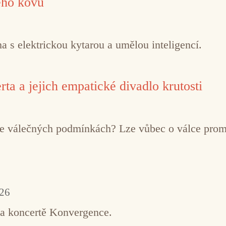
ého kovu
 s elektrickou kytarou a umělou inteligencí.
ta a jejich empatické divadlo krutosti
í ve válečných podmínkách? Lze vůbec o válce pro
026
na koncertě Konvergence.