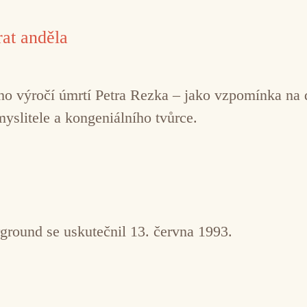
at anděla
řetího výročí úmrtí Petra Rezka – jako vzpomínka n
myslitele a kongeniálního tvůrce.
ground se uskutečnil 13. června 1993.