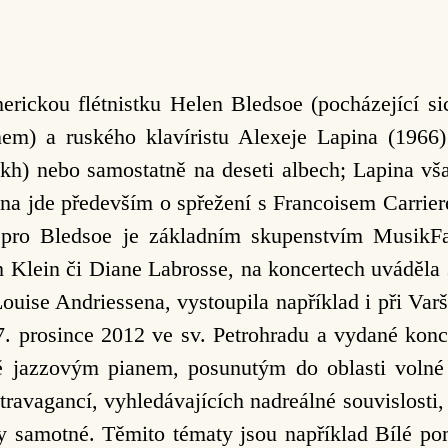
ckou flétnistku Helen Bledsoe (pocházející sic
m) a ruského klavíristu Alexeje Lapina (196
h) nebo samostatně na deseti albech; Lapina vš
na jde především o spřežení s Francoisem Carri
pro Bledsoe je základním skupenstvím MusikF
Klein či Diane Labrosse, na koncertech uváděla s
uise Andriessena, vystoupila například i při Va
7. prosince 2012 ve sv. Petrohradu a vydané ko
ě jazzovým pianem, posunutým do oblasti voln
vagancí, vyhledávajících nadreálné souvislosti, s
samotné. Těmito tématy jsou například Bílé pom