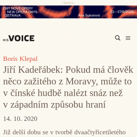
- Inzerce -
Přeskočit
na
obsah
Men
Boris Klepal
Jiří Kadeřábek: Pokud má člověk
něco zažitého z Moravy, může to
v čínské hudbě nalézt snáz než
v západním způsobu hraní
14. 10. 2020
Již delší dobu se v tvorbě dvaačtyřicetiletého