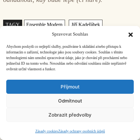
Štítky
,
,
Spravovat Souhlas
,
,
Abychom poskytli co nejlepší služby, používáme k ukládání a/nebo přístupu k
informacím o zařízení, technologie jako jsou soubory cookies. Souhlas s těmito
technologiemi nám umožní zpracovávat údaje, jako je chování při procházení nebo
jedinečná ID na tomto webu. Nesouhlas nebo odvolání souhlasu může nepříznivě
ovlivnit určité vlastnosti a funkce.
Free Forms of Arts na Ponavě
Příjmout
Tamara Bláhová
8. 7. 2026
Zelené žáby, udu i kontrapunkt hostí kavárny.
Odmítnout
Zobrazit předvolby
Zkouška sirén – Zvuky rajského kovu
Zásady cookies
Zásady ochrany osobních údajů
Matěj Kratochvíl
1. 7. 2026