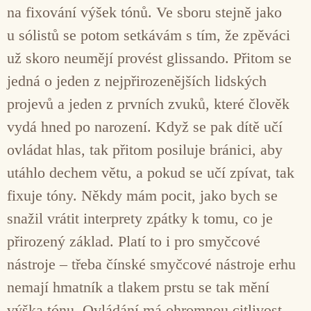
na fixování výšek tónů. Ve sboru stejně jako
u sólistů se potom setkávám s tím, že zpěváci
už skoro neumějí provést glissando. Přitom se
jedná o jeden z nejpřirozenějších lidských
projevů a jeden z prvních zvuků, které člověk
vydá hned po narození. Když se pak dítě učí
ovládat hlas, tak přitom posiluje bránici, aby
utáhlo dechem větu, a pokud se učí zpívat, tak
fixuje tóny. Někdy mám pocit, jako bych se
snažil vrátit interprety zpátky k tomu, co je
přirozený základ. Platí to i pro smyčcové
nástroje – třeba čínské smyčcové nástroje erhu
nemají hmatník a tlakem prstu se tak mění
výška tónu. Ovládání má ohromnou citlivost