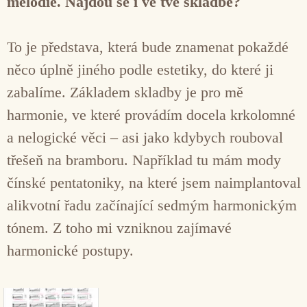
melodie. Najdou se i ve tvé skladbě?
To je představa, která bude znamenat pokaždé
něco úplně jiného podle estetiky, do které ji
zabalíme. Základem skladby je pro mě
harmonie, ve které provádím docela krkolomné
a nelogické věci – asi jako kdybych rouboval
třešeň na bramboru. Například tu mám mody
čínské pentatoniky, na které jsem naimplantoval
alikvotní řadu začínající sedmým harmonickým
tónem. Z toho mi vzniknou zajímavé
harmonické postupy.