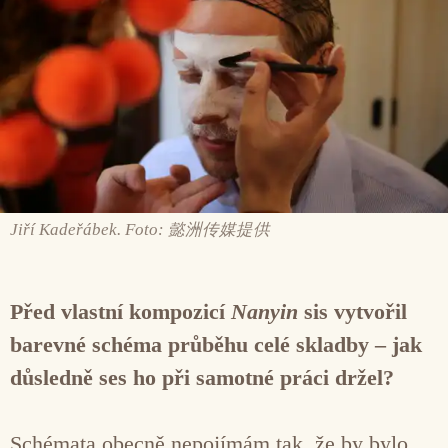
Jiří Kadeřábek. Foto: 懿洲传媒提供
Před vlastní kompozicí
Nanyin
sis vytvořil
barevné schéma průběhu celé skladby – jak
důsledně ses ho při samotné práci držel?
Schémata obecně nepojímám tak, že by bylo