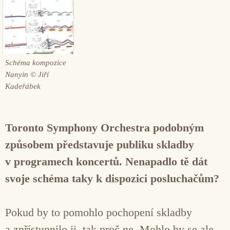
Schéma kompozice
Nanyin © Jiří
Kadeřábek
Toronto Symphony Orchestra podobným
způsobem představuje publiku skladby
v programech koncertů. Nenapadlo tě dát
svoje schéma taky k dispozici posluchačům?
Pokud by to pomohlo pochopení skladby
a zpřístupnilo ji, tak proč ne. Mohlo by se ale