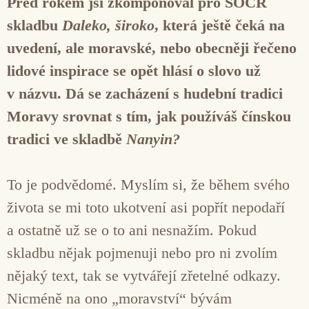
Před rokem jsi zkomponoval pro SOČR
skladbu
Daleko, široko
, která ještě čeká na
uvedení, ale moravské, nebo obecněji řečeno
lidové inspirace se opět hlásí o slovo už
v názvu. Dá se zacházení s hudební tradici
Moravy srovnat s tím, jak používáš čínskou
tradici ve skladbě
Nanyin?
To je podvědomé. Myslím si, že během svého
života se mi toto ukotvení asi popřít nepodaří
a ostatně už se o to ani nesnažím. Pokud
skladbu nějak pojmenuji nebo pro ni zvolím
nějaký text, tak se vytvářejí zřetelné odkazy.
Nicméně na ono „moravství“ bývám