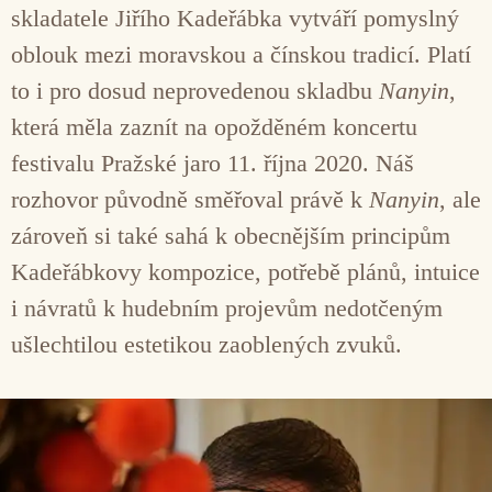
skladatele Jiřího Kadeřábka vytváří pomyslný
oblouk mezi moravskou a čínskou tradicí. Platí
to i pro dosud neprovedenou skladbu
Nanyin
,
která měla zaznít na opožděném koncertu
festivalu Pražské jaro 11. října 2020. Náš
rozhovor původně směřoval právě k
Nanyin
, ale
zároveň si také sahá k obecnějším principům
Kadeřábkovy kompozice, potřebě plánů, intuice
i návratů k hudebním projevům nedotčeným
ušlechtilou estetikou zaoblených zvuků.