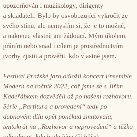
upozorňován i muzikology, dirigenty
a skladateli. Bylo by osvobozující vykročit ze
svého stínu, ale nemyslím si, že je to možné,
a nakonec vlastně ani žádoucí. Mým úkolem,
přáním nebo snad i cílem je prostřednictvím
tvorby zjistit a prověřit, kdo vlastně jsem.
Festival Pražské jaro odložil koncert Ensemble
Modern na ročník 2022, což jsme se s Jiřím
Kadeřábkem dozvěděli až po našem rozhovoru.
Série „Partitura a provedení“ tedy po
dubnovém dílu opět poněkud zmutovala,
tentokrát na „Rozhovor a neprovedení“ a těžko
odhadnout, kdy bude lépe (či hůře).