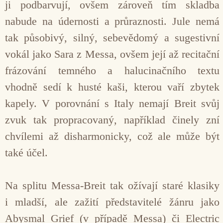
ji podbarvují, ovšem zároveň tím skladba
nabude na údernosti a průraznosti. Jule nemá
tak působivý, silný, sebevědomý a sugestivní
vokál jako Sara z Messa, ovšem její až recitační
frázování temného a halucinačního textu
vhodně sedí k husté kaši, kterou vaří zbytek
kapely. V porovnání s Italy nemají Breit svůj
zvuk tak propracovaný, například činely zní
chvílemi až disharmonicky, což ale může být
také účel.
Na splitu Messa-Breit tak ožívají staré klasiky
i mladší, ale zažití představitelé žánru jako
Abysmal Grief (v případě Messa) či Electric