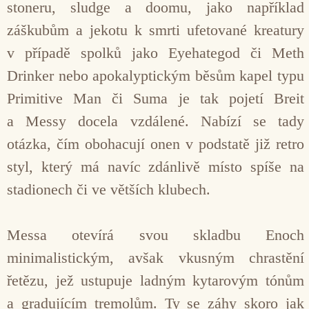
stoneru, sludge a doomu, jako například
záškubům a jekotu k smrti ufetované kreatury
v případě spolků jako Eyehategod či Meth
Drinker nebo apokalyptickým běsům kapel typu
Primitive Man či Suma je tak pojetí Breit
a Messy docela vzdálené. Nabízí se tady
otázka, čím obohacují onen v podstatě již retro
styl, který má navíc zdánlivě místo spíše na
stadionech či ve větších klubech.
Messa otevírá svou skladbu Enoch
minimalistickým, avšak vkusným chrastění
řetězu, jež ustupuje ladným kytarovým tónům
a gradujícím tremolům. Ty se záhy skoro jak