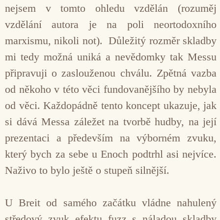
nejsem v tomto ohledu vzdělán (rozuměj
vzdělání autora je na poli neortodoxního
marxismu, nikoli not). Důležitý rozměr skladby
mi tedy možná uniká a nevědomky tak Messu
připravuji o zaslouženou chválu. Zpětná vazba
od někoho v této věci fundovanějšího by nebyla
od věci. Každopádně tento koncept ukazuje, jak
si dává Messa záležet na tvorbě hudby, na její
prezentaci a především na výborném zvuku,
který bych za sebe u Enoch podtrhl asi nejvíce.
Naživo to bylo ještě o stupeň silnější.
U Breit od samého začátku vládne nahulený
středový zvuk efektu fuzz s náladou skladby