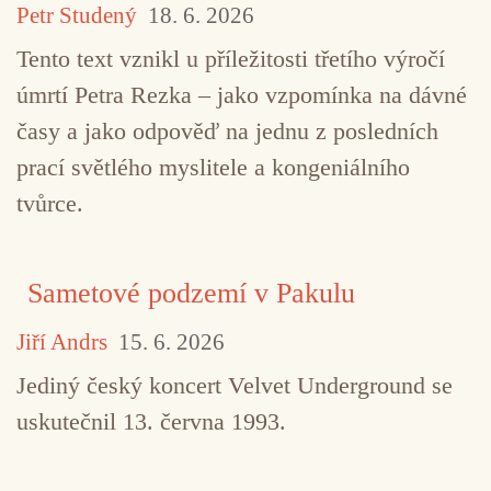
Petr Studený
18. 6. 2026
TAGY
black metal
Breit
doom metal
drone
Tento text vznikl u příležitosti třetího výročí
Messa
metal
úmrtí Petra Rezka – jako vzpomínka na dávné
časy a jako odpověď na jednu z posledních
prací světlého myslitele a kongeniálního
tvůrce.
Sametové podzemí v Pakulu
Jiří Andrs
15. 6. 2026
Jediný český koncert Velvet Underground se
uskutečnil 13. června 1993.