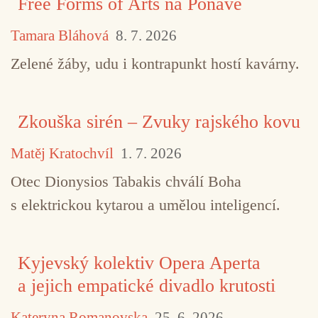
Free Forms of Arts na Ponavě
Tamara Bláhová
8. 7. 2026
Zelené žáby, udu i kontrapunkt hostí kavárny.
Zkouška sirén – Zvuky rajského kovu
Matěj Kratochvíl
1. 7. 2026
Otec Dionysios Tabakis chválí Boha
s elektrickou kytarou a umělou inteligencí.
Kyjevský kolektiv Opera Aperta
a jejich empatické divadlo krutosti
Kateryna Romanovska
25. 6. 2026