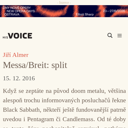
- Inzerce -
Přeskočit
na
obsah
Men
Jiří Almer
Messa/Breit: split
15. 12. 2016
Když se zeptáte na původ doom metalu, většina
alespoň trochu informovaných posluchačů řekne
Black Sabbath, někteří ještě fundovanější patrně
uvedou i Pentagram či Candlemass. Od té doby