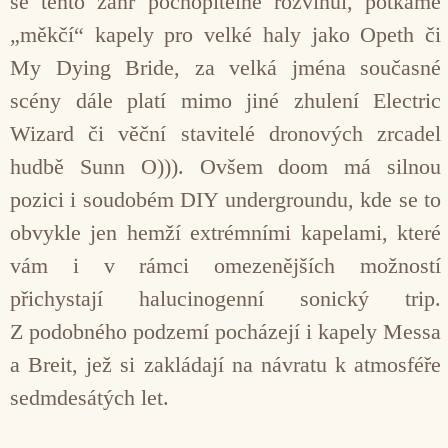
se tento žánr pochopitelně rozvinul, potkáme
„měkčí“ kapely pro velké haly jako Opeth či
My Dying Bride, za velká jména současné
scény dále platí mimo jiné zhulení Electric
Wizard či věční stavitelé dronových zrcadel
hudbě Sunn O))). Ovšem doom má silnou
pozici i soudobém DIY undergroundu, kde se to
obvykle jen hemží extrémními kapelami, které
vám i v rámci omezenějších možností
přichystají halucinogenní sonický trip.
Z podobného podzemí pocházejí i kapely Messa
a Breit, jež si zakládají na návratu k atmosféře
sedmdesátých let.