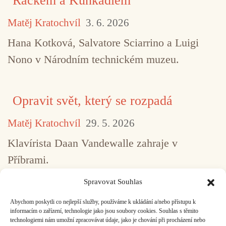
Rackem a Kuňkadlem
Matěj Kratochvíl
3. 6. 2026
Hana Kotková, Salvatore Sciarrino a Luigi
Nono v Národním technickém muzeu.
Opravit svět, který se rozpadá
Matěj Kratochvíl
29. 5. 2026
Klavírista Daan Vandewalle zahraje v
Příbrami.
Spravovat Souhlas
Abychom poskytli co nejlepší služby, používáme k ukládání a/nebo přístupu k
...
1
2
3
4
5
517
informacím o zařízení, technologie jako jsou soubory cookies. Souhlas s těmito
technologiemi nám umožní zpracovávat údaje, jako je chování při procházení nebo