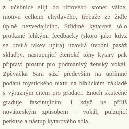
z učebnice slijí do riffového stoner válce,
motivu celkem chytlavého, třebaže ze židle
úplně nezvedajícího. Střídmé kytarové sólo
protkané lehkými feedbacky (skoro jako když
se otvírá rakev upíra) uzavírá úvodní pasáž
skladby, nastupující éterické tóny kytary pak
připraví prostor pro podmanivý ženský vokál.
Zpěvačka Sara sází především na upřímné
podání mystického textu na biblickém základě
s výrazným citem pro gradaci. Enoch skutečně
graduje fascinujícím, i když ne příliš
novátorským způsobem – vokál, pulzující
perkuse a nástup kytarového sóla.