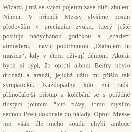
Wizard, jimž se svým pojetím zase blíží zhulení
Němci. V případě Messy slyšíme posun
především v precizním zvuku, který ještě
posiluje nadýchanou gotickou a „scarlet“
atmosféru, navíc podtrhnutou „Diabolem in
musica“, kdy v éteru ožívají démoni. Akorát
bych si rýpl, že oproti album Belfry ubylo
dronáží a aranží, jejichž užití mi přišlo tak
sympatické. Každopádně kdo má radši
přímočařejší přístup a kolébání se s pořádně
tlustým jointem čisté trávy, tomu myslím
sednou Breit dokonale do nálady. Oproti Messe
jim však dle mého soudu chybí ambice