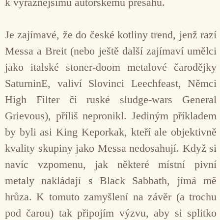
k výraznějšímu autorskému přesahu.
Je zajímavé, že do české kotliny trend, jenž razí
Messa a Breit (nebo ještě další zajímaví umělci
jako italské stoner-doom metalové čarodějky
SaturninE, valiví Slovinci Leechfeast, Němci
High Filter či ruské sludge-wars General
Grievous), příliš nepronikl. Jediným příkladem
by byli asi King Keporkak, kteří ale objektivně
kvality skupiny jako Messa nedosahují. Když si
navíc vzpomenu, jak některé místní pivní
metaly nakládají s Black Sabbath, jímá mě
hrůza. K tomuto zamyšlení na závěr (a trochu
pod čarou) tak připojím výzvu, aby si splitko