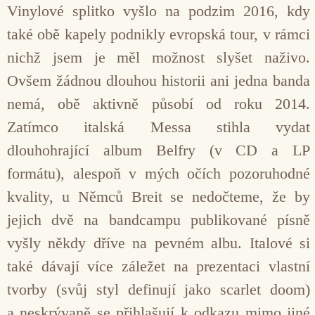
Vinylové splitko vyšlo na podzim 2016, kdy
také obě kapely podnikly evropská tour, v rámci
nichž jsem je měl možnost slyšet naživo.
Ovšem žádnou dlouhou historii ani jedna banda
nemá, obě aktivně působí od roku 2014.
Zatímco italská Messa stihla vydat
dlouhohrající album Belfry (v CD a LP
formátu), alespoň v mých očích pozoruhodné
kvality, u Němců Breit se nedočteme, že by
jejich dvě na bandcampu publikované písně
vyšly někdy dříve na pevném albu. Italové si
také dávají více záležet na prezentaci vlastní
tvorby (svůj styl definují jako scarlet doom)
a neskrývaně se přihlašují k odkazu mimo jiné