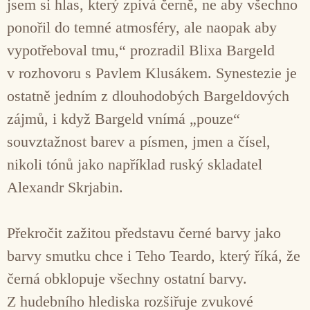
jsem si hlas, který zpívá černě, ne aby všechno
ponořil do temné atmosféry, ale naopak aby
vypotřeboval tmu,“ prozradil Blixa Bargeld
v rozhovoru s Pavlem Klusákem. Synestezie je
ostatně jedním z dlouhodobých Bargeldových
zájmů, i když Bargeld vnímá „pouze“
souvztažnost barev a písmen, jmen a čísel,
nikoli tónů jako například ruský skladatel
Alexandr Skrjabin.
Překročit zažitou představu černé barvy jako
barvy smutku chce i Teho Teardo, který říká, že
černá obklopuje všechny ostatní barvy.
Z hudebního hlediska rozšiřuje zvukové