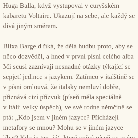
Huga Balla, když vystupoval v curyšském
kabaretu Voltaire. Ukazují na sebe, ale každý se
dívá jiným směrem.
Blixa Bargeld říká, že dělá hudbu proto, aby se
něco dozvěděl, a hned v první písni celého alba
Mi scusi zaznívají nesnadné otázky týkající se
sepjetí jedince s jazykem. Zatímco v italštině se
v písni omlouvá, že italsky nemluví dobře,
přiznává cizí přízvuk (píseň měla speciálně
v Itálii velký úspěch), ve své rodné němčině se
ptá: „Kdo jsem v jiném jazyce? Přicházejí
metafory se mnou? Mohu se v jiném jazyce
líbat? Kdo je ten ‚já‘, který zpívá píseň ve svém