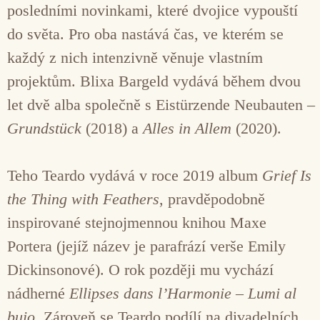
posledními novinkami, které dvojice vypouští
do světa. Pro oba nastává čas, ve kterém se
každý z nich intenzivně věnuje vlastním
projektům. Blixa Bargeld vydává během dvou
let dvě alba společně s Eistürzende Neubauten –
Grundstück
(2018) a
Alles in Allem
(2020).
Teho Teardo vydává v roce 2019 album
Grief Is
the Thing with Feathers
, pravděpodobně
inspirované stejnojmennou knihou Maxe
Portera (jejíž název je parafrází verše Emily
Dickinsonové). O rok později mu vychází
nádherné
Ellipses dans l’Harmonie – Lumi al
buio
. Zároveň se Teardo podílí na divadelních