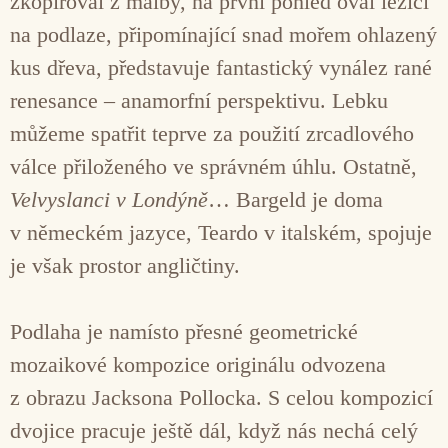
zkopíroval z malby, na první pohled ovál ležící
na podlaze, připomínající snad mořem ohlazený
kus dřeva, představuje fantastický vynález rané
renesance – anamorfní perspektivu. Lebku
můžeme spatřit teprve za použití zrcadlového
válce přiloženého ve správném úhlu. Ostatně,
Velvyslanci v Londýně
… Bargeld je doma
v německém jazyce, Teardo v italském, spojuje
je však prostor angličtiny.
Podlaha je namísto přesné geometrické
mozaikové kompozice originálu odvozena
z obrazu Jacksona Pollocka. S celou kompozicí
dvojice pracuje ještě dál, když nás nechá celý