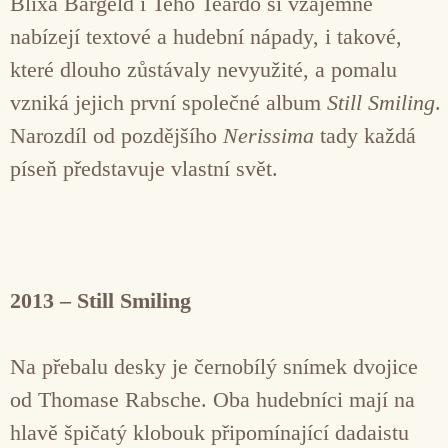
Blixa Bargeld i Teho Teardo si vzájemně
nabízejí textové a hudební nápady, i takové,
které dlouho zůstávaly nevyužité, a pomalu
vzniká jejich první společné album
Still Smiling
.
Narozdíl od pozdějšího
Nerissima
tady každá
píseň představuje vlastní svět.
2013 – Still Smiling
Na přebalu desky je černobílý snímek dvojice
od Thomase Rabsche. Oba hudebníci mají na
hlavě špičatý klobouk připomínající dadaistu