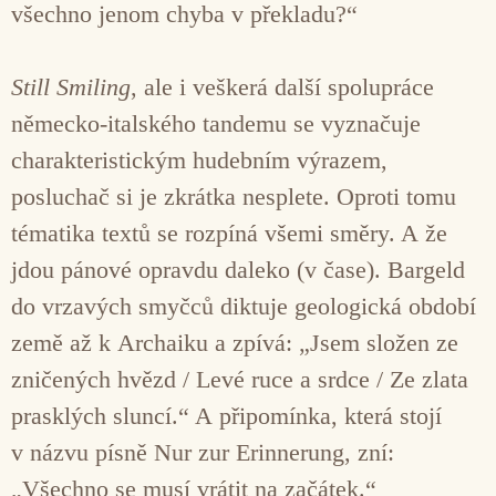
všechno jenom chyba v překladu?“
Still Smiling
, ale i veškerá další spolupráce
německo-italského tandemu se vyznačuje
charakteristickým hudebním výrazem,
posluchač si je zkrátka nesplete. Oproti tomu
tématika textů se rozpíná všemi směry. A že
jdou pánové opravdu daleko (v čase). Bargeld
do vrzavých smyčců diktuje geologická období
země až k Archaiku a zpívá: „Jsem složen ze
zničených hvězd / Levé ruce a srdce / Ze zlata
prasklých sluncí.“ A připomínka, která stojí
v názvu písně Nur zur Erinnerung, zní:
„Všechno se musí vrátit na začátek.“