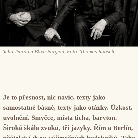
Teho Teardo a Blixa Bargeld. Foto: Thomas Rabsch.
Je to přesnost, nic navíc, texty jako
samostatné básně, texty jako otázky. Úzkost,
uvolnění. Smyčce, místa ticha, baryton.
Široká škála zvuků, tři jazyky. Řím a Berlín,
přátelství dvou výjimečných hudebníků. Teho