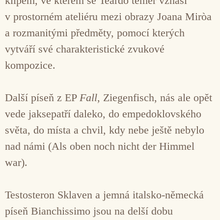
klipem, ve kterém se Teardo téměř vznáší
v prostorném ateliéru mezi obrazy Joana Miròa
a rozmanitými předměty, pomocí kterých
vytváří své charakteristické zvukové
kompozice.
Další píseň z EP
Fall
, Ziegenfisch, nás ale opět
vede jaksepatří daleko, do empedoklovského
světa, do místa a chvil, kdy nebe ještě nebylo
nad námi (Als oben noch nicht der Himmel
war).
Testosteron Sklaven a jemná italsko-německá
píseň Bianchissimo jsou na delší dobu