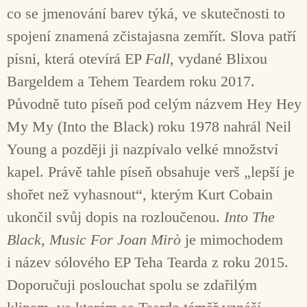
co se jmenování barev týká, ve skutečnosti to
spojení znamená zčistajasna zemřít. Slova patří
písni, která otevírá EP
Fall
, vydané Blixou
Bargeldem a Tehem Teardem roku 2017.
Původně tuto píseň pod celým názvem Hey Hey
My My (Into the Black) roku 1978 nahrál Neil
Young a později ji nazpívalo velké množství
kapel. Právě tahle píseň obsahuje verš „lepší je
shořet než vyhasnout“, kterým Kurt Cobain
ukončil svůj dopis na rozloučenou.
Into The
Black, Music For Joan Mirò
je mimochodem
i název sólového EP Teha Tearda z roku 2015.
Doporučuji poslouchat spolu se zdařilým