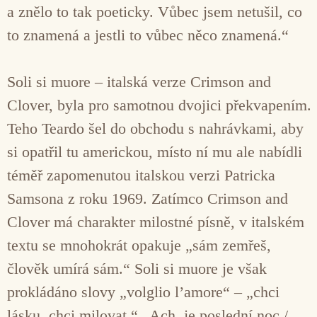
a znělo to tak poeticky. Vůbec jsem netušil, co
to znamená a jestli to vůbec něco znamená.“
Soli si muore – italská verze Crimson and
Clover, byla pro samotnou dvojici překvapením.
Teho Teardo šel do obchodu s nahrávkami, aby
si opatřil tu americkou, místo ní mu ale nabídli
téměř zapomenutou italskou verzi Patricka
Samsona z roku 1969. Zatímco Crimson and
Clover má charakter milostné písně, v italském
textu se mnohokrát opakuje „sám zemřeš,
člověk umírá sám.“ Soli si muore je však
prokládáno slovy „volglio l’amore“ – „chci
lásku, chci milovat.“ „Ach, je poslední noc /