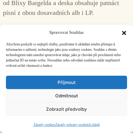
od Blixy Bargelda a deska obsahuje patnáct
písní z obou dosavadních alb i LP.
Spravovat Souhlas
Abychom poskytli co nejlepší služby, používáme k ukládání a/nebo přístupu k
informacím o zařízení, technologie jako jsou soubory cookies. Souhlas s těmito
2024 – Christian & Mauro
technologiemi nám umožní zpracovávat údaje, jako je chování při procházení nebo
jedinečná ID na tomto webu. Nesouhlas nebo odvolání souhlasu může nepříznivě
ovlivnit určité vlastnosti a funkce.
S o to větším očekáváním po dlouhé pauze
přichází album nové.
Christian & Mauro
Příjmout
vychází 25. října 2024. Blixa Bargeld, který
Odmítnout
hledal a nacházel všude možně kovové
Zobrazit předvolby
předměty, do kterých potom mohl
s Einstürzende Neubauten třískat, dnes má
Zásady cookies
Zásady ochrany osobních údajů
kovový, stříbřitý lesk na víčkách, je elegantní,