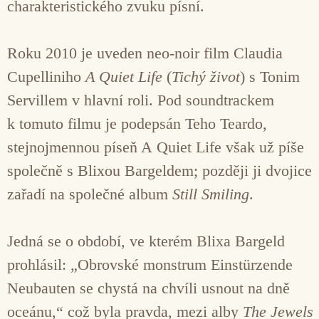
charakteristického zvuku písní.
Roku 2010 je uveden neo-noir film Claudia
Cupelliniho
A Quiet Life
(
Tichý život
) s Tonim
Servillem v hlavní roli. Pod soundtrackem
k tomuto filmu je podepsán Teho Teardo,
stejnojmennou píseň A Quiet Life však už píše
společně s Blixou Bargeldem; později ji dvojice
zařadí na společné album
Still Smiling
.
Jedná se o období, ve kterém Blixa Bargeld
prohlásil: „Obrovské monstrum Einstürzende
Neubauten se chystá na chvíli usnout na dně
oceánu,“ což byla pravda, mezi alby
The Jewels