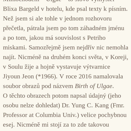
Blixa Bargeld v hotelu, kde psal texty k písním.
Než jsem si ale tohle v jednom rozhovoru
přečetla, pátrala jsem po tom záhadném jménu
a po tom, jakou má souvislost s Petriho
miskami. Samozřejmě jsem nejdřív nic nemohla
najít. Nicméně na druhém konci světa, v Koreji,
v Soulu žije a hojně vystavuje výtvarnice
Jiyoun Jeon (*1966). V roce 2016 namalovala
soubor obrazů pod názvem
Birth of Ulgae
.
O těchto obrazech potom napsal údajný (jeho
osobu nelze dohledat) Dr. Yung C. Kang (Fmr.
Professor at Columbia Univ.) velice pochybnou
esej. Nicméně mi stojí za to zde takovou