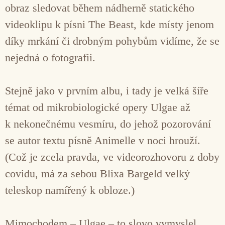
obraz sledovat během nádherně statického
videoklipu k písni The Beast, kde místy jenom
díky mrkání či drobným pohybům vidíme, že se
nejedná o fotografii.
Stejně jako v prvním albu, i tady je velká šíře
témat od mikrobiologické opery Ulgae až
k nekonečnému vesmíru, do jehož pozorování
se autor textu písně Animelle v noci hrouží.
(Což je zcela pravda, ve videorozhovoru z doby
covidu, má za sebou Blixa Bargeld velký
teleskop namířený k obloze.)
Mimochodem – Ulgae – to slovo vymyslel