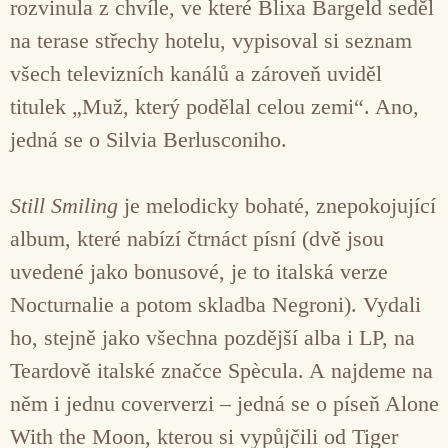
rozvinula z chvíle, ve které Blixa Bargeld seděl
na terase střechy hotelu, vypisoval si seznam
všech televizních kanálů a zároveň uviděl
titulek „Muž, který podělal celou zemi“. Ano,
jedná se o Silvia Berlusconiho.
Still Smiling
je melodicky bohaté, znepokojující
album, které nabízí čtrnáct písní (dvě jsou
uvedené jako bonusové, je to italská verze
Nocturnalie a potom skladba Negroni). Vydali
ho, stejně jako všechna pozdější alba i LP, na
Teardově italské značce Spècula. A najdeme na
něm i jednu coververzi – jedná se o píseň Alone
With the Moon, kterou si vypůjčili od Tiger