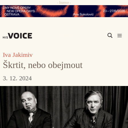
- Inzerce -
Přeskočit
na
obsah
Men
Iva Jakimiv
Škrtit, nebo obejmout
3. 12. 2024