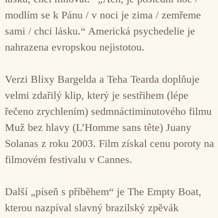
modlím se k Pánu / v noci je zima / zemřeme
sami / chci lásku.“ Americká psychedelie je
nahrazena evropskou nejistotou.
Verzi Blixy Bargelda a Teha Tearda doplňuje
velmi zdařilý klip, který je sestřihem (lépe
řečeno zrychlením) sedmnáctiminutového filmu
Muž bez hlavy (L’Homme sans tête) Juany
Solanas z roku 2003. Film získal cenu poroty na
filmovém festivalu v Cannes.
Další „píseň s příběhem“ je The Empty Boat,
kterou nazpíval slavný brazilský zpěvák