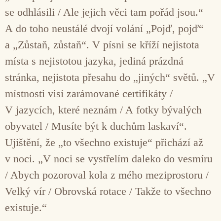
se odhlásili / Ale jejich věci tam pořád jsou.“
A do toho neustálé dvojí volání „Pojď, pojď“
a „Zůstaň, zůstaň“. V písni se kříží nejistota
místa s nejistotou jazyka, jediná prázdná
stránka, nejistota přesahu do „jiných“ světů. „V
místnosti visí zarámované certifikáty /
V jazycích, které neznám / A fotky bývalých
obyvatel / Musíte být k duchům laskaví“.
Ujištění, že „to všechno existuje“ přichází až
v noci. „V noci se vystřelím daleko do vesmíru
/ Abych pozoroval kola z mého meziprostoru /
Velký vír / Obrovská rotace / Takže to všechno
existuje.“