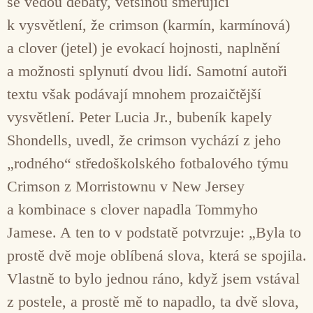
se vedou debaty, většinou směřující
k vysvětlení, že crimson (karmín, karmínová)
a clover (jetel) je evokací hojnosti, naplnění
a možnosti splynutí dvou lidí. Samotní autoři
textu však podávají mnohem prozaičtější
vysvětlení. Peter Lucia Jr., bubeník kapely
Shondells, uvedl, že crimson vychází z jeho
„rodného“ středoškolského fotbalového týmu
Crimson z Morristownu v New Jersey
a kombinace s clover napadla Tommyho
Jamese. A ten to v podstatě potvrzuje: „Byla to
prostě dvě moje oblíbená slova, která se spojila.
Vlastně to bylo jednou ráno, když jsem vstával
z postele, a prostě mě to napadlo, ta dvě slova,