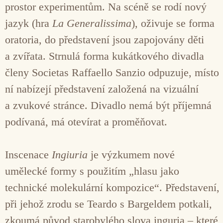
prostor experimentům. Na scéně se rodí nový
jazyk (hra
La Generalissima
), oživuje se forma
oratoria, do představení jsou zapojovány děti
a zvířata. Strnulá forma kukátkového divadla
členy Societas Raffaello Sanzio odpuzuje, místo
ní nabízejí představení založená na vizuální
a zvukové stránce. Divadlo nemá být příjemná
podívaná, má otevírat a proměňovat.
Inscenace
Ingiuria
je výzkumem nové
umělecké formy s použitím „hlasu jako
technické molekulární kompozice“. Představení,
při jehož zrodu se Teardo s Bargeldem potkali,
zkoumá původ starobylého slova inguria – které