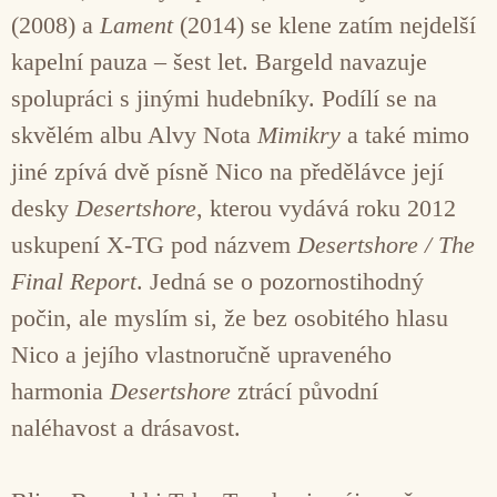
(2008) a
Lament
(2014) se klene zatím nejdelší
kapelní pauza – šest let. Bargeld navazuje
spolupráci s jinými hudebníky. Podílí se na
skvělém albu Alvy Nota
Mimikry
a také mimo
jiné zpívá dvě písně Nico na předělávce její
desky
Desertshore
, kterou vydává roku 2012
uskupení X-TG pod názvem
Desertshore / The
Final Report
. Jedná se o pozornostihodný
počin, ale myslím si, že bez osobitého hlasu
Nico a jejího vlastnoručně upraveného
harmonia
Desertshore
ztrácí původní
naléhavost a drásavost.