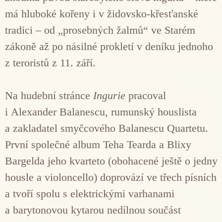
má hluboké kořeny i v židovsko-křesťanské
tradici – od „prosebných žalmů“ ve Starém
zákoně až po násilné prokletí v deníku jednoho
z teroristů z 11. září.
Na hudební stránce
Ingurie
pracoval
i Alexander Balanescu, rumunský houslista
a zakladatel smyčcového Balanescu Quartetu.
První společné album Teha Tearda a Blixy
Bargelda jeho kvarteto (obohacené ještě o jedny
housle a violoncello) doprovází ve třech písních
a tvoří spolu s elektrickými varhanami
a barytonovou kytarou nedílnou součást