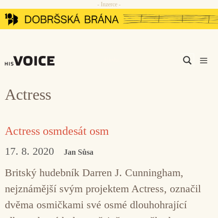
- Inzerce -
Přeskočit
na
obsah
Men
Actress
Actress osmdesát osm
17. 8. 2020
Jan Sůsa
Britský hudebník Darren J. Cunningham,
nejznámější svým projektem Actress, označil
dvěma osmičkami své osmé dlouhohrající