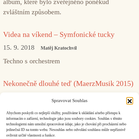
album, které bylo zveřejněno poněkud
zvláštním způsobem.
Videa na víkend – Symfonické tucky
15. 9. 2018
Matěj Kratochvíl
Techno s orchestrem
Nekonečně dlouhé teď (MaerzMusik 2015)
19. 5. 2015
Petr Studený
Spravovat Souhlas
Letošní festival gradoval závěrečným
Abychom poskytli co nejlepší služby, používáme k ukládání a/nebo přístupu k
třicetihodinovým koncertním maratonem.
informacím o zařízení, technologie jako jsou soubory cookies. Souhlas s těmito
technologiemi nám umožní zpracovávat údaje, jako je chování při procházení nebo
jedinečná ID na tomto webu. Nesouhlas nebo odvolání souhlasu může nepříznivě
ovlivnit určité vlastnosti a funkce.