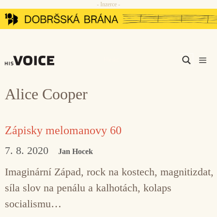
- Inzerce -
Přeskočit
na
obsah
Men
Alice Cooper
Zápisky melomanovy 60
7. 8. 2020
Jan Hocek
Imaginární Západ, rock na kostech, magnitizdat,
síla slov na penálu a kalhotách, kolaps
socialismu…