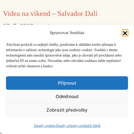
Videa na víkend – Salvador Dalí
12. 5. 2018
Matěj Kratochvíl
Spravovat Souhlas
K narozeninám velkého surrealisty.
Abychom poskytli co nejlepší služby, používáme k ukládání a/nebo přístupu k
informacím o zařízení, technologie jako jsou soubory cookies. Souhlas s těmito
technologiemi nám umožní zpracovávat údaje, jako je chování při procházení nebo
Facebook
Bandcamp
Mail
jedinečná ID na tomto webu. Nesouhlas nebo odvolání souhlasu může nepříznivě
ovlivnit určité vlastnosti a funkce.
Příjmout
Odmítnout
ČASOPIS O JINÉ HUDBĚ | vydává
Hudební informační středisko
|
založeno 2001 | Kontaktujte nás:
info@hisvoice.cz
Zobrazit předvolby
©2026 HISvoice – design a admin
Atelier Dokument
Zásady cookies
Zásady ochrany osobních údajů