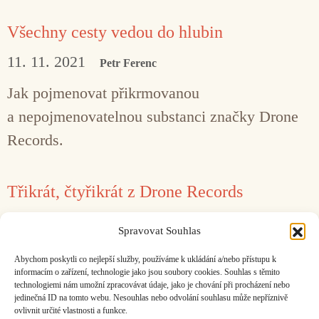
Všechny cesty vedou do hlubin
11. 11. 2021
Petr Ferenc
Jak pojmenovat přikrmovanou
a nepojmenovatelnou substanci značky Drone
Records.
Třikrát, čtyřikrát z Drone Records
14. 2. 2020
Petr Ferenc
Spravovat Souhlas
Opening Performance Orchestra, irr. app. (ext.)
Abychom poskytli co nejlepší služby, používáme k ukládání a/nebo přístupu k
a další na novinkách Drone Records.
informacím o zařízení, technologie jako jsou soubory cookies. Souhlas s těmito
technologiemi nám umožní zpracovávat údaje, jako je chování při procházení nebo
jedinečná ID na tomto webu. Nesouhlas nebo odvolání souhlasu může nepříznivě
ovlivnit určité vlastnosti a funkce.