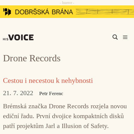
- Inzerce -
Přeskočit
na
obsah
Men
Drone Records
Cestou i necestou k nehybnosti
21. 7. 2022
Petr Ferenc
Brémská značka Drone Records rozjela novou
ediční řadu. První dvojice kompaktních disků
patří projektům Jarl a Illusion of Safety.