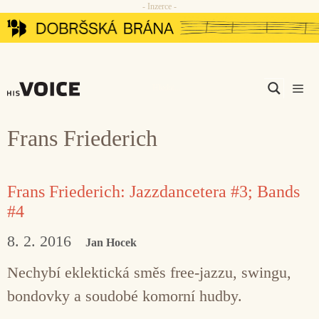
- Inzerce -
Přeskočit
na
obsah
Men
Frans Friederich
Frans Friederich: Jazzdancetera #3; Bands
#4
8. 2. 2016
Jan Hocek
Nechybí eklektická směs free-jazzu, swingu,
bondovky a soudobé komorní hudby.