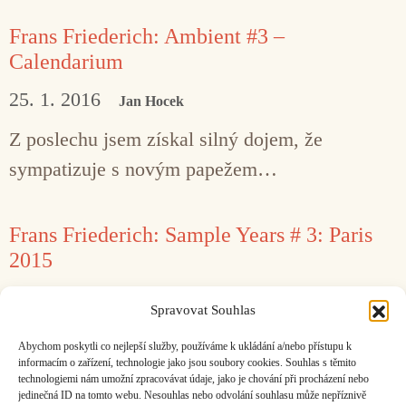
Frans Friederich: Ambient #3 –
Calendarium
25. 1. 2016
Jan Hocek
Z poslechu jsem získal silný dojem, že
sympatizuje s novým papežem…
Frans Friederich: Sample Years # 3: Paris
2015
18. 1. 2016
Jan Hocek
Spravovat Souhlas
Ideově koresponduje se současnou
Abychom poskytli co nejlepší služby, používáme k ukládání a/nebo přístupu k
protiamerickou náladou veřejnosti.
informacím o zařízení, technologie jako jsou soubory cookies. Souhlas s těmito
technologiemi nám umožní zpracovávat údaje, jako je chování při procházení nebo
jedinečná ID na tomto webu. Nesouhlas nebo odvolání souhlasu může nepříznivě