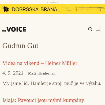
- Inzerce -
Přeskočit
na
obsah
Men
Gudrun Gut
Videa na víkend – Heiner Müller
4. 9. 2021
Matěj Kratochvíl
My jsme lid, Hamlet je stroj, muž je ve výtahu.
Islaja: Pavouci jsou mými kumpány