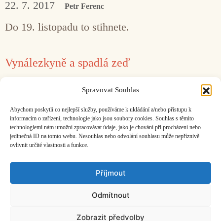
22. 7. 2017
Petr Ferenc
Do 19. listopadu to stihnete.
Vynálezkyně a spadlá zeď
10. 11. 2015
Matěj Kratochvíl
Spravovat Souhlas
Dvě výročí, která jsme si měli připomenout
Abychom poskytli co nejlepší služby, používáme k ukládání a/nebo přístupu k
včera.
informacím o zařízení, technologie jako jsou soubory cookies. Souhlas s těmito
technologiemi nám umožní zpracovávat údaje, jako je chování při procházení nebo
jedinečná ID na tomto webu. Nesouhlas nebo odvolání souhlasu může nepříznivě
ovlivnit určité vlastnosti a funkce.
Facebook
Bandcamp
Mail
Příjmout
Odmítnout
Zobrazit předvolby