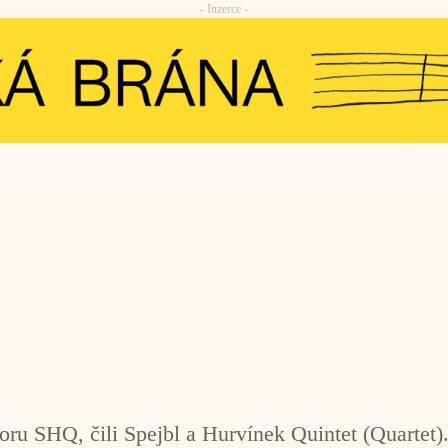
- Inzerce -
u SHQ, čili Spejbl a Hurvínek Quintet (Quartet).