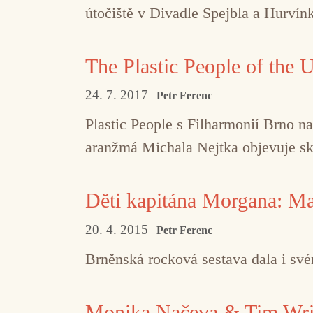
útočiště v Divadle Spejbla a Hurvín
The Plastic People of the
24. 7. 2017
Petr Ferenc
Plastic People s Filharmonií Brno n
aranžmá Michala Nejtka objevuje skr
Děti kapitána Morgana: Mam
20. 4. 2015
Petr Ferenc
Brn
ěnská rocková sestava dala i sv
Monika Načeva & Tim Wri