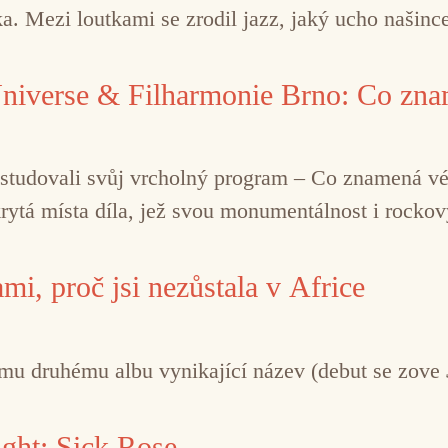
ka. Mezi loutkami se zrodil jazz, jaký ucho našin
 Universe & Filharmonie Brno: Co zna
astudovali svůj vrcholný program – Co znamená vés
ytá místa díla, jež svou monumentálnost i rockov
i, proč jsi nezůstala v Africe
ému druhému albu vynikající název (debut se zove
ght: Sick Rose