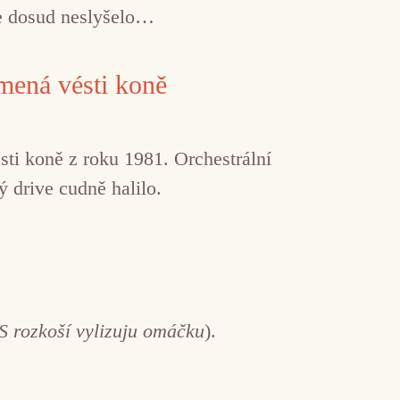
ce dosud neslyšelo…
mená vésti koně
ti koně z roku 1981. Orchestrální
ý drive cudně halilo.
S rozkoší vylizuju omáčku
).