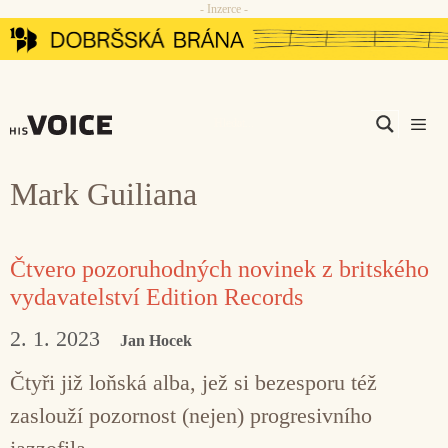
- Inzerce -
Přeskočit
na
obsah
Men
Mark Guiliana
Čtvero pozoruhodných novinek z britského
vydavatelství Edition Records
2. 1. 2023
Jan Hocek
Čtyři již loňská alba, jež si bezesporu též
zaslouží pozornost (nejen) progresivního