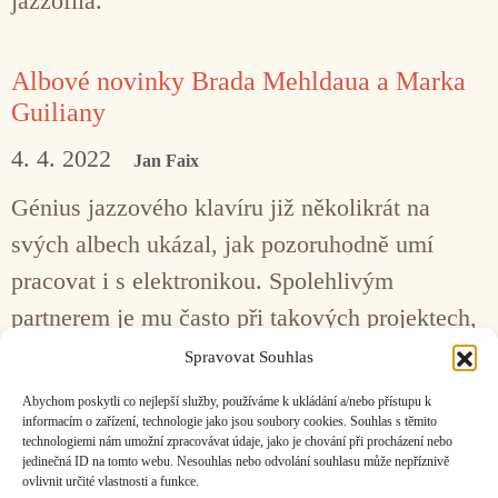
jazzofila.
Albové novinky Brada Mehldaua a Marka
Guiliany
4. 4. 2022
Jan Faix
Génius jazzového klavíru již několikrát na
svých albech ukázal, jak pozoruhodně umí
pracovat i s elektronikou. Spolehlivým
partnerem je mu často při takových projektech,
počínaje deskou Mehliana (2014), bubeník a též
Spravovat Souhlas
pozoruhodný elektronický experimentátor Mark
Abychom poskytli co nejlepší služby, používáme k ukládání a/nebo přístupu k
Guiliana.
informacím o zařízení, technologie jako jsou soubory cookies. Souhlas s těmito
technologiemi nám umožní zpracovávat údaje, jako je chování při procházení nebo
jedinečná ID na tomto webu. Nesouhlas nebo odvolání souhlasu může nepříznivě
ovlivnit určité vlastnosti a funkce.